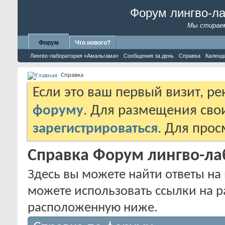
Форум лингво-л
Мы стираем
Форум
Что нового?
Лингво-лаборатория «Амальгама»
Сообщения за день
Справка
Календ
Справка
Если это ваш первый визит, р
форуму
. Для размещения св
зарегистрироваться
. Для про
Справка Форум лингво-л
Здесь вы можете найти ответы на 
можете использовать ссылки на р
расположенную ниже.