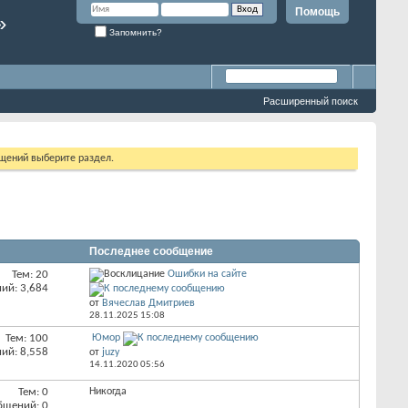
Помощь
»
Запомнить?
Расширенный поиск
бщений выберите раздел.
Последнее сообщение
Тем: 20
Ошибки на сайте
ий: 3,684
от
Вячеслав Дмитриев
28.11.2025
15:08
Тем: 100
Юмор
ий: 8,558
от
juzy
14.11.2020
05:56
Тем: 0
Никогда
бщений: 0