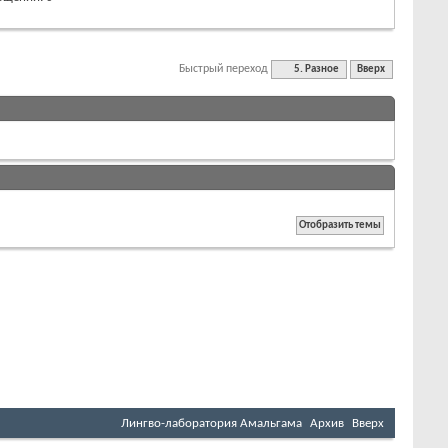
Быстрый переход
5. Разное
Вверх
Лингво-лаборатория Амальгама
Архив
Вверх