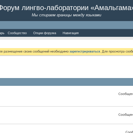
Форум лингво-лаборатории «Амальгама
Мы стираем границы между языками
арь
Сообщество
Опции форума
Навигация
Для размещения своих сообщений необходимо
зарегистрироваться
. Для просмотра соо
Сообщен
Сообщен
Соо