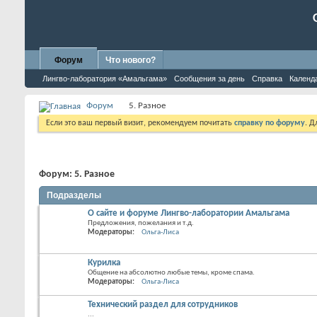
Форум
Что нового?
Лингво-лаборатория «Амальгама»
Сообщения за день
Справка
Календ
Форум
5. Разное
Если это ваш первый визит, рекомендуем почитать
справку по форуму
. 
Форум:
5. Разное
Подразделы
О сайте и форуме Лингво-лаборатории Амальгама
Предложения, пожелания и т.д.
Модераторы:
Ольга-Лиса
Курилка
Общение на абсолютно любые темы, кроме спама.
Модераторы:
Ольга-Лиса
Технический раздел для сотрудников
...