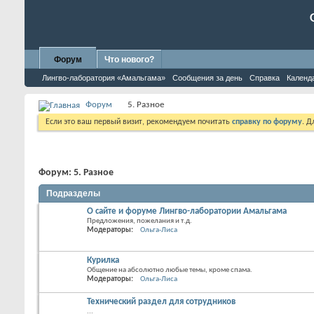
Форум
Что нового?
Лингво-лаборатория «Амальгама»
Сообщения за день
Справка
Календ
Форум
5. Разное
Если это ваш первый визит, рекомендуем почитать
справку по форуму
. 
Форум:
5. Разное
Подразделы
О сайте и форуме Лингво-лаборатории Амальгама
Предложения, пожелания и т.д.
Модераторы:
Ольга-Лиса
Курилка
Общение на абсолютно любые темы, кроме спама.
Модераторы:
Ольга-Лиса
Технический раздел для сотрудников
...