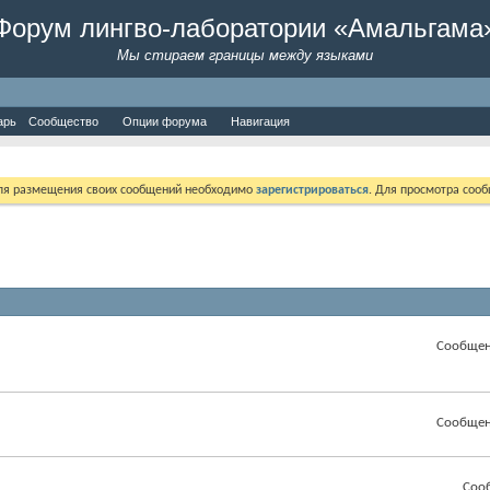
Форум лингво-лаборатории «Амальгама
Мы стираем границы между языками
арь
Сообщество
Опции форума
Навигация
Для размещения своих сообщений необходимо
зарегистрироваться
. Для просмотра соо
Сообщен
Сообщен
Соо