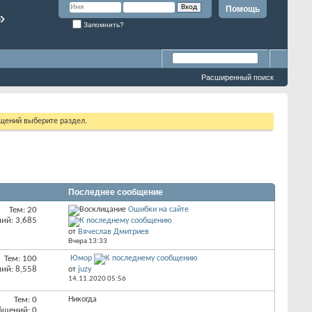
Помощь
»
Запомнить?
Расширенный поиск
бщений выберите раздел.
Последнее сообщение
Тем: 20
Ошибки на сайте
ий: 3,685
от
Вячеслав Дмитриев
Вчера
13:33
Тем: 100
Юмор
ий: 8,558
от
juzy
14.11.2020
05:56
Тем: 0
Никогда
бщений: 0