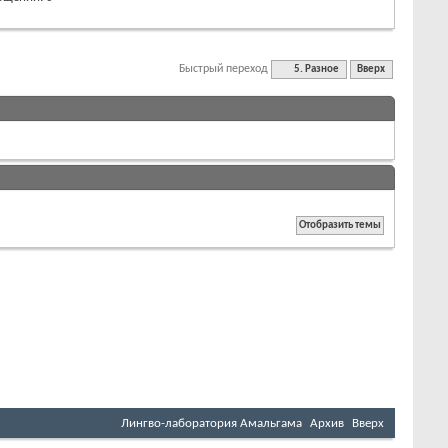
Быстрый переход
5. Разное
Вверх
Лингво-лаборатория Амальгама
Архив
Вверх