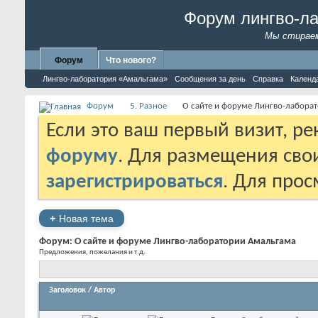
Форум лингво-л
Мы стираем
Форум
Что нового?
Лингво-лаборатория «Амальгама»
Сообщения за день
Справка
Календ
Форум
5. Разное
О сайте и форуме Лингво-лабора
Если это ваш первый визит, р
форуму
. Для размещения св
зарегистрироваться
. Для про
+
Новая тема
Форум:
О сайте и форуме Лингво-лаборатории Амальгама
Предложения, пожелания и т.д.
Заголовок
/
Автор