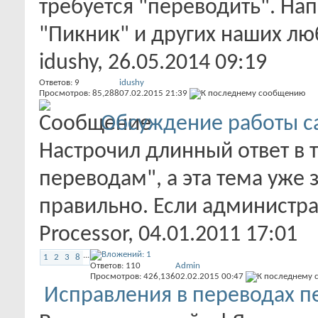
требуется "переводить". На
"Пикник" и других наших лю
idushy
, 26.05.2014 09:19
Ответов:
9
idushy
Просмотров: 85,288
07.02.2015
21:39
Обсуждение работы с
Настрочил длинный ответ в 
переводам", а эта тема уже 
правильно. Если администрац
Processor
, 04.01.2011 17:01
...
1
2
3
8
Ответов:
110
Admin
Просмотров: 426,136
02.02.2015
00:47
Исправления в переводах п