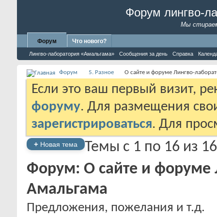
Форум лингво-л
Мы стираем
Форум
Что нового?
Лингво-лаборатория «Амальгама»
Сообщения за день
Справка
Календ
Форум
5. Разное
О сайте и форуме Лингво-лабора
Если это ваш первый визит, р
форуму
. Для размещения св
зарегистрироваться
. Для про
Темы с 1 по 16 из 16
+
Новая тема
Форум:
О сайте и форуме
Амальгама
Предложения, пожелания и т.д.