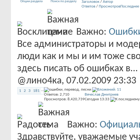
Опции раздела
Поиск по разделу
Заголовок
/
Автор
Ответов
/
Просмотров
Последнее
Важно:
Ошибки
Все администраторы и модер
люди как и мы и им тоже св
здесь писать об ошибках в...
@лино4ка
, 07.02.2009 23:33
...
1
2
3
181
Ответов:
2,710
Вячеслав Дмитриев
Просмотров: 8,420,739
Сегодня
13:33
Важно:
Официаль
Здравствуйте, уважаемые уч