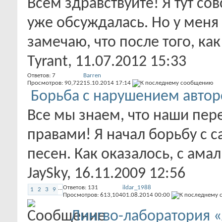
Всем здравствуйте! Я тут со
уже обсуждалась. Но у меня
замечаю, что после того, как
Tyrant
, 11.07.2012 15:33
Ответов:
7
Barren
Просмотров: 90,722
15.10.2014
17:14
Борьба с нарушением автор
Все мы знаем, что наши пе
правами! Я начал борьбу с с
песен. Как оказалось, с амал
JaySky
, 16.11.2009 12:56
Ответов:
131
ildar_1988
...
1
2
3
9
Просмотров: 613,104
01.08.2014
00:00
Лингво-лаборатория «