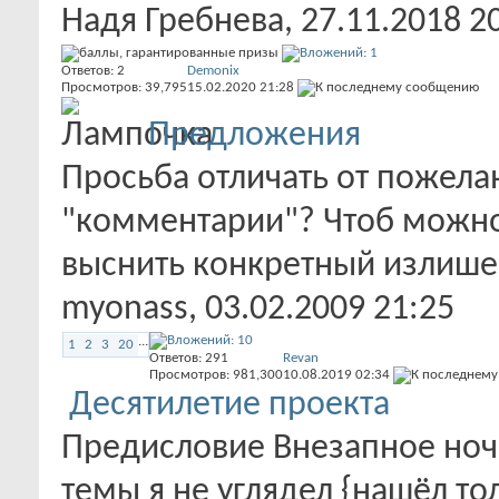
Надя Гребнева
, 27.11.2018 2
Ответов:
2
Demonix
Просмотров: 39,795
15.02.2020
21:28
Предложения
Просьба отличать от пожела
"комментарии"? Чтоб можно
выснить конкретный излишест
myonass
, 03.02.2009 21:25
...
1
2
3
20
Ответов:
291
Revan
Просмотров: 981,300
10.08.2019
02:34
Десятилетие проекта
Предисловие Внезапное ноч
темы я не углядел {нашёл толь