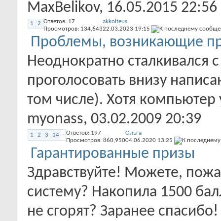
MaxBelikov
, 16.05.2015 22:56
Ответов:
17
akkolteus
1
2
Просмотров: 134,643
22.03.2023
19:15
Проблемы, возникающие пр
Неоднократно сталкивался с
проголосовать внизу написан
том числе). Хотя компьютер у
myonass
, 03.02.2009 20:39
Ответов:
197
Ольга
...
1
2
3
14
Просмотров: 860,950
04.06.2020
13:25
Гарантированные призы
Здравствуйте! Можете, пожа
систему? Накопила 1500 балл
не сгорят? Заранее спасибо!