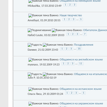
Важно:
Общаемся на немецком языке
1
2
3
Mickushka
, 17.03.2010 23:49
Важно:
Наше творчество
...
1
2
3
5
Amethyst
, 01.09.2010 20:55
Важно:
Обитатели Данно
...
1
2
3
7
HalloO Leute
, 03.02.2009 20:03
Важно:
Поздравления
...
1
2
3
35
Dаниил
, 21.02.2009 23:43
Важно:
Общаемся на английском языке
...
1
2
3
11
myonass
, 19.02.2009 19:23
Важно:
Общаемся на итальянск
Julie P
, 10.05.2010 02:19
Важно:
Общаемся на испанском языке
...
1
2
3
5
Ольга-Лиса
, 29.10.2009 01:24
Важно:
Общаемся на украинском языке