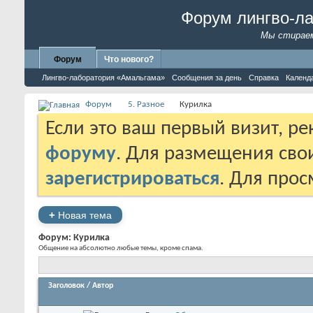
Форум лингво-л
Мы стираем
Форум
Что нового?
Лингво-лаборатория «Амальгама»
Сообщения за день
Справка
Календ
Форум
5. Разное
Курилка
Если это ваш первый визит, р
форуму
. Для размещения св
зарегистрироваться
. Для про
+
Новая тема
Форум:
Курилка
Общение на абсолютно любые темы, кроме спама.
Заголовок
/
Автор