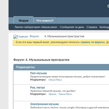
Форум
Что нового?
Лингво-лаборатория «Амальгама»
Сообщения за день
Справка
Календ
Форум
4. Музыкальные пристрастия
Если это ваш первый визит, рекомендуем почитать
справку по форуму
. 
Форум:
4. Музыкальные пристрастия
Подразделы
Поп-музыка
Предпочитающие самую популярную музыку, добро пожаловать!
Модераторы:
Ольга-Лиса
Рок, метал
Любители тяжелой музыки, это для Вас!
Модераторы:
Орион
Ольга-Лиса
Электронная музыка
Любители trance, techno, house, jungle, futurepop и другой электро