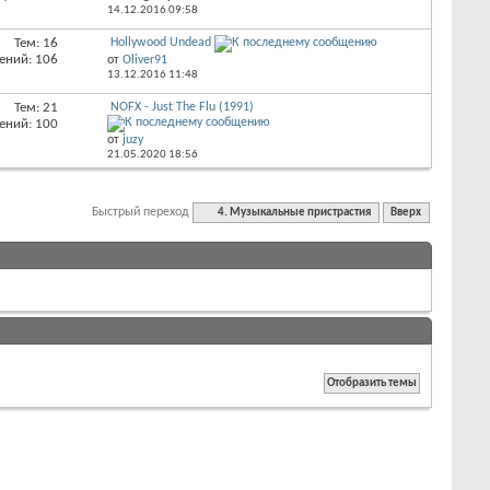
14.12.2016
09:58
Тем: 16
Hollywood Undead
ений: 106
от
Oliver91
13.12.2016
11:48
Тем: 21
NOFX - Just The Flu (1991)
ений: 100
от
juzy
21.05.2020
18:56
Быстрый переход
4. Музыкальные пристрастия
Вверх