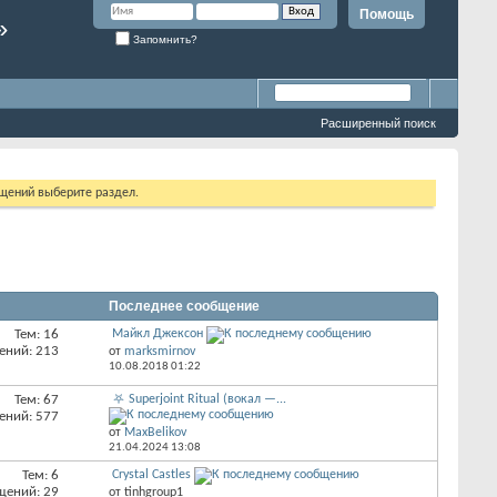
Помощь
»
Запомнить?
Расширенный поиск
бщений выберите раздел.
Последнее сообщение
Тем: 16
Майкл Джексон
ений: 213
от
marksmirnov
10.08.2018
01:22
Тем: 67
⛧ Superjoint Ritual (вокал —...
ений: 577
от
MaxBelikov
21.04.2024
13:08
Тем: 6
Crystal Castles
щений: 29
от tinhgroup1