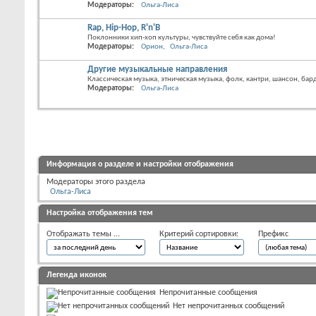
Модераторы:
Ольга-Лиса
Rap, Hip-Hop, R'n'B
Поклонники хип-хоп культуры, чувствуйте себя как дома!
Модераторы:
Орион
Ольга-Лиса
Другие музыкальные направления
Классическая музыка, этническая музыка, фолк, кантри, шансон, бар
Модераторы:
Ольга-Лиса
Информация о разделе и настройки отображения
Модераторы этого раздела
Ольга-Лиса
Настройка отображения тем
Отображать темы ...
Критерий сортировки:
Префикс
Легенда иконок
Непрочитанные сообщения
Нет непрочитанных сообщений