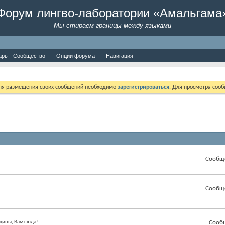
Форум лингво-лаборатории «Амальгама
Мы стираем границы между языками
арь
Сообщество
Опции форума
Навигация
Для размещения своих сообщений необходимо
зарегистрироваться
. Для просмотра соо
Сообщ
Сообщ
нщины, Вам сюда!
Сооб