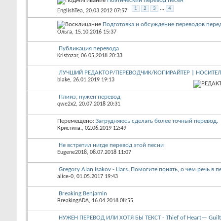
Поэтический перевод песен
...
1
2
3
4
EnglishTea
, 20.03.2012 07:57
Подготовка и обсуждение переводов перед
Ольга
, 15.10.2016 15:37
Публикация перевода
Kristozar
, 06.05.2018 20:33
ЛУЧШИЙ РЕДАКТОР/ПЕРЕВОДЧИК/КОПИРАЙТЕР | НОСИТЕ
blake
, 26.01.2019 19:13
Плииз, нужен перевод
qwe2x2
, 20.07.2018 20:31
Перемещено:
Затрудняюсь сделать более точный перевод.
Кристина.
, 02.06.2019 12:49
Не встретил нигде перевод этой песни
Eugene2018
, 08.07.2018 11:07
Gregory Alan Isakov - Liars. Помогите понять, о чем речь в п
alice-0
, 01.05.2017 19:43
Breaking Benjamin
BreakingADA
, 16.04.2018 08:55
НУЖЕН ПЕРЕВОД ИЛИ ХОТЯ БЫ ТЕКСТ - Thief of Heart— Guilty