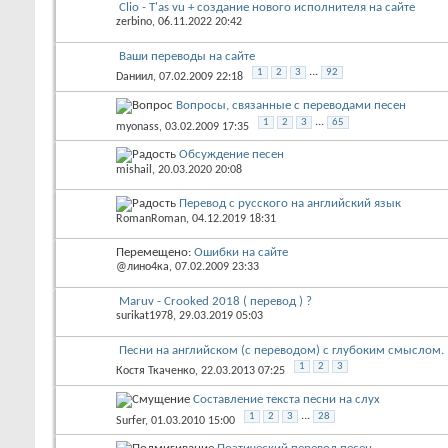
Clio - T'as vu + создание нового исполнителя на сайте
zerbino
, 06.11.2022 20:42
Ваши переводы на сайте
...
1
2
3
92
Dаниил
, 07.02.2009 22:18
Вопросы, связанные с переводами песен
...
1
2
3
65
myonass
, 03.02.2009 17:35
Обсуждение песен
mishail
, 20.03.2020 20:08
Перевод с русского на английский язык
RomanRoman
, 04.12.2019 18:31
Перемещено:
Ошибки на сайте
@лино4ка
, 07.02.2009 23:33
Maruv - Crooked 2018 ( перевод ) ?
surikat1978
, 29.03.2019 05:03
Песни на английском (с переводом) с глубоким смыслом.
1
2
3
Костя Ткаченко
, 22.03.2013 07:25
Составление текста песни на слух
...
1
2
3
28
Surfer
, 01.03.2010 15:00