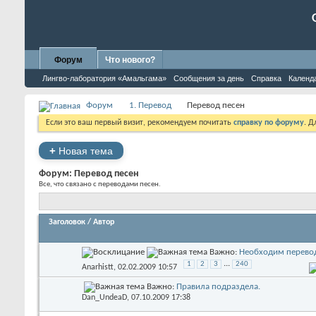
Форум
Что нового?
Лингво-лаборатория «Амальгама»
Сообщения за день
Справка
Календ
Форум
1. Перевод
Перевод песен
Если это ваш первый визит, рекомендуем почитать
справку по форуму
. 
+
Новая тема
Форум:
Перевод песен
Все, что связано с переводами песен.
Заголовок
/
Автор
Важно:
Необходим перево
...
1
2
3
240
Anarhistt
, 02.02.2009 10:57
Важно:
Правила подраздела.
Dan_UndeaD
, 07.10.2009 17:38