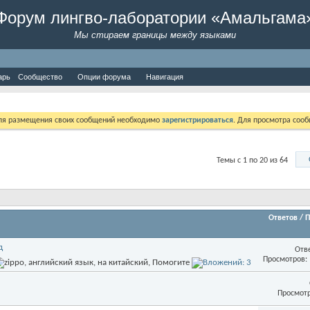
Форум лингво-лаборатории «Амальгама
Мы стираем границы между языками
арь
Сообщество
Опции форума
Навигация
Для размещения своих сообщений необходимо
зарегистрироваться
. Для просмотра соо
Темы с 1 по 20 из 64
Ответов
/
П
д
Отв
Просмотров: 
Просмотр