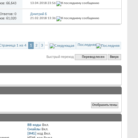
ов: 66,643
13.04.2018
23:56
Ответов:
0
Дмитрий Б
ов: 61,020
21.02.2018
13:36
...
Последняя
Страница 1 из 4
1
2
3
Быстрый переход
Перевод песен
Вверх
BB коды
Вкл.
Смайлы
Вкл.
[IMG]
код
Вкл.
бщения
HTML код
Выкл.