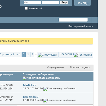
Помощь
»
Запомнить?
Расширенный поиск
бщений выберите раздел.
...
Последняя
Страница 1 из 4
1
2
3
Опции раздела
Поиск по разделу
росмотров
Последнее сообщение от
етов:
3,598
MaxBelikov
12,524,224
28.08.2023
06:50
Ответов:
0
Dan_UndeaD
ов: 72,742
07.10.2009
17:38