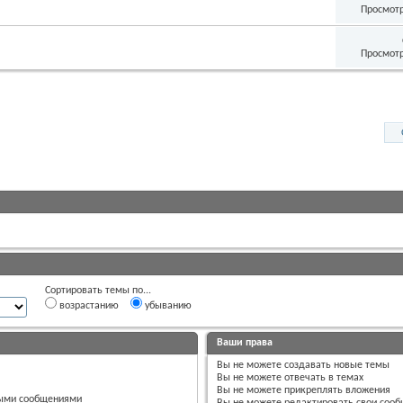
Просмотр
Просмотр
Сортировать темы по...
возрастанию
убыванию
Ваши права
Вы
не можете
создавать новые темы
Вы
не можете
отвечать в темах
Вы
не можете
прикреплять вложения
ными сообщениями
Вы
не можете
редактировать свои соо