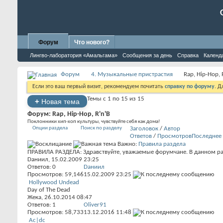
Форум
Что нового?
Лингво-лаборатория «Амальгама»
Сообщения за день
Справка
Календ
Форум
4. Музыкальные пристрастия
Rap, Hip-Hop, 
Если это ваш первый визит, рекомендуем почитать
справку по форуму
. 
Темы с 1 по 15 из 15
+
Новая тема
Форум:
Rap, Hip-Hop, R'n'B
Поклонники хип-хоп культуры, чувствуйте себя как дома!
Опции раздела
Поиск по разделу
Заголовок
/
Автор
Ответов
/
Просмотров
Последнее
Важно:
Правила раздела
ПРАВИЛА РАЗДЕЛА: Здравствуйте, уважаемые форумчане. В данном раз
Dаниил
, 15.02.2009 23:25
Ответов:
0
Dаниил
Просмотров: 59,146
15.02.2009
23:25
Hollywood Undead
Day of The Dead
Жека
, 26.10.2014 08:47
Ответов:
1
Oliver91
Просмотров: 58,733
13.12.2016
11:48
Ac|dc