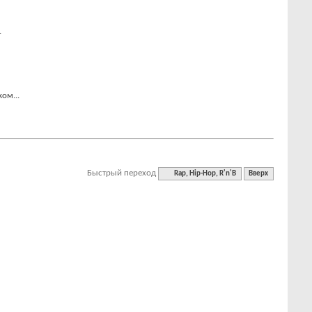
.
ом...
Быстрый переход
Rap, Hip-Hop, R'n'B
Вверх