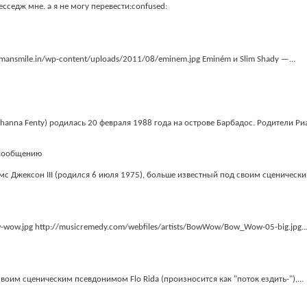
есседж мне. а я не могу перевести:confused:
mansmile.in/wp-content/uploads/2011/08/eminem.jpg Eminém и Slim Shady —...
ihanna Fenty) родилась 20 февраля 1988 года на острове Барбадос. Родители Ри
ймс Джексон III (родился 6 июля 1975), больше известный под своим сценическим
-wow.jpg http://musicremedy.com/webfiles/artists/BowWow/Bow_Wow-05-big.jpg..
воим сценическим псевдонимом Flo Rida (произносится как "поток ездить-"),...