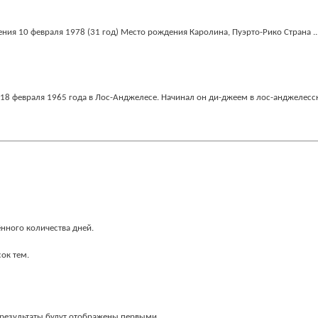
ия 10 февраля 1978 (31 год) Место рождения Каролина, Пуэрто-Рико Страна ..
 18 февраля 1965 года в Лос-Анджелесе. Начинал он ди-джеем в лос-анджелесск
ённого количества дней.
ок тем.
е результаты будут отображены первыми.