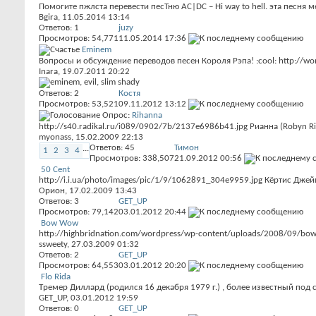
Помогите пжлста перевести песТню AC|DC – Hi way to hell. эта песня м
Bgira
, 11.05.2014 13:14
Ответов:
1
juzy
Просмотров: 54,771
11.05.2014
17:36
Eminem
Вопросы и обсуждение переводов песен Короля Рэпа! :cool: http://wo
Inara
, 19.07.2011 20:22
Ответов:
2
Костя
Просмотров: 53,521
09.11.2012
13:12
Опрос:
Rihanna
http://s40.radikal.ru/i089/0902/7b/2137e6986b41.jpg Рианна (Robyn R
myonass
, 15.02.2009 22:13
Ответов:
45
Тимон
...
1
2
3
4
Просмотров: 338,507
21.09.2012
00:56
50 Cent
http://i.i.ua/photo/images/pic/1/9/1062891_304e9959.jpg Кёртис Дже
Орион
, 17.02.2009 13:43
Ответов:
3
GET_UP
Просмотров: 79,142
03.01.2012
20:44
Bow Wow
http://highbridnation.com/wordpress/wp-content/uploads/2008/09/bow
ssweety
, 27.03.2009 01:32
Ответов:
2
GET_UP
Просмотров: 64,553
03.01.2012
20:20
Flo Rida
Tремер Диллард (родился 16 декабря 1979 г.) , более известный под с
GET_UP
, 03.01.2012 19:59
Ответов:
0
GET_UP