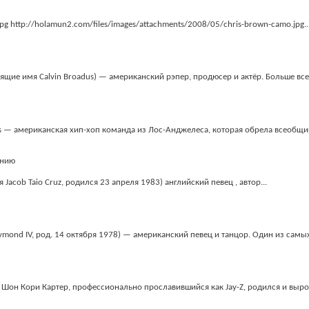
g http://holamun2.com/files/images/attachments/2008/05/chris-brown-camo.jpg..
ящие имя Calvin Broadus) — американский рэпер, продюсер и актёр. Больше всег
eas — американская хип-хоп команда из Лос-Анджелеса, которая обрела всеобщий
мя Jacob Taio Cruz, родился 23 апреля 1983) английский певец , автор...
ymond IV, род. 14 октября 1978) — американский певец и танцор. Один из самых
g Шон Кори Картер, профессионально прославившийся как Jay-Z, родился и вырос