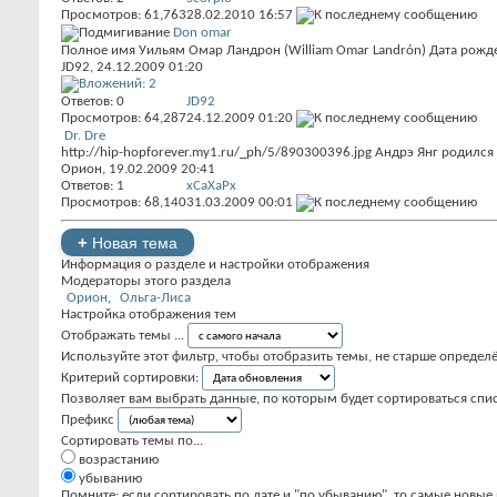
Просмотров: 61,763
28.02.2010
16:57
Don omar
Полное имя Уильям Омар Ландрон (William Omar Landrón) Дата рожден
JD92
, 24.12.2009 01:20
Ответов:
0
JD92
Просмотров: 64,287
24.12.2009
01:20
Dr. Dre
http://hip-hopforever.my1.ru/_ph/5/890300396.jpg Андрэ Янг родился
Орион
, 19.02.2009 20:41
Ответов:
1
xCaXaPx
Просмотров: 68,140
31.03.2009
00:01
+
Новая тема
Информация о разделе и настройки отображения
Модераторы этого раздела
Орион
Ольга-Лиса
Настройка отображения тем
Отображать темы ...
Используйте этот фильтр, чтобы отобразить темы, не старше определ
Критерий сортировки:
Позволяет вам выбрать данные, по которым будет сортироваться спис
Префикс
Сортировать темы по...
возрастанию
убыванию
Помните: если сортировать по дате и "по убыванию", то самые новы