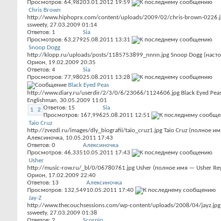
Просмотров: 64,982
03.01.2012
19:59
Chris Brown
http://www.hiphoprx.com/content/uploads/2009/02/chris-brown-0226.jp
ssweety
, 27.03.2009 01:14
Ответов:
1
Sia
Просмотров: 63,279
25.08.2011
13:31
Snoop Dogg
http://klopp.ru/uploads/posts/1185753899_nnnn.jpg Snoop Dogg (насто
Орион
, 19.02.2009 20:35
Ответов:
4
Sia
Просмотров: 77,980
25.08.2011
13:28
Black Eyed Peas
http://www.diary.ru/userdir/2/3/0/6/23066/1124606.jpg Black Eyed P
Englishman
, 30.05.2009 11:01
Ответов:
15
Sia
1
2
Просмотров: 167,996
25.08.2011
12:51
Taio Cruz
http://zvezdi.ru/images/dly_biografii/taio_cruz1.jpg Taio Cruz (полное и
Алексиночка
, 10.05.2011 17:43
Ответов:
0
Алексиночка
Просмотров: 46,335
10.05.2011
17:43
Usher
http://music-row.ru/_bl/0/06780761.jpg Usher (полное имя — Usher Re
Орион
, 17.02.2009 22:40
Ответов:
13
Алексиночка
Просмотров: 132,549
10.05.2011
17:40
Jay-Z
http://www.thecouchsessions.com/wp-content/uploads/2008/04/jayz.jp
ssweety
, 27.03.2009 01:38
Ответов:
2
Scorpio