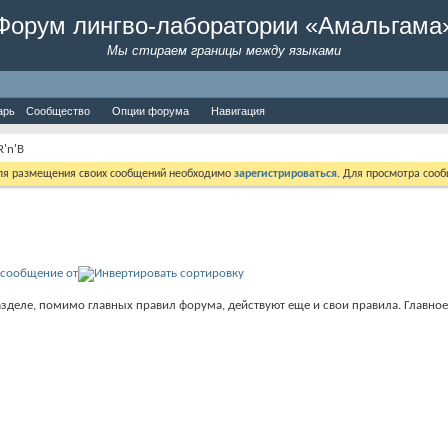
Форум лингво-лаборатории «Амальгама
Мы стираем границы между языками
арь
Сообщество
Опции форума
Навигация
R'n'B
Для размещения своих сообщений необходимо
зарегистрироваться
. Для просмотра соо
 сообщение от
деле, помимо главных правил форума, действуют еще и свои правила. Главное 