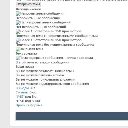
Легенда иконок
Непрочитанные сообщения
Нет непрочитанных сообщений
Популярная тема с непрочитанными сообщениями
Популярная тема без непрочитанных сообщених
Тема закрыта
В этой теме есть ваши сообщения
Ваши права
Вы
не можете
создавать новые темы
Вы
не можете
отвечать в темах
Вы
не можете
прикреплять вложения
Вы
не можете
редактировать свои сообщения
BB коды
Вкл.
Смайлы
Вкл.
[IMG]
код
Вкл.
HTML код
Выкл.
Правила форума