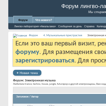
Форум лингво-л
Мы стираем
Форум
Что нового?
Лингво-лаборатория «Амальгама»
Сообщения за день
Справка
Календ
Форум
4. Музыкальные пристрастия
Электронная 
Если это ваш первый визит, р
форуму
. Для размещения св
зарегистрироваться
. Для про
+
Новая тема
Форум:
Электронная музыка
Любители trance, techno, house, jungle, futurepop и другой электронщины, Вам сюд
Заголовок
/
Автор