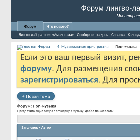
Форум лингво-л
Мы стираем
Форум
Что нового?
Лингво-лаборатория «Амальгама»
Сообщения за день
Справка
Календ
Форум
4. Музыкальные пристрастия
Поп-музыка
Если это ваш первый визит, р
форуму
. Для размещения св
зарегистрироваться
. Для про
+
Новая тема
Форум:
Поп-музыка
Предпочитающие самую популярную музыку, добро пожаловать!
Заголовок
/
Автор