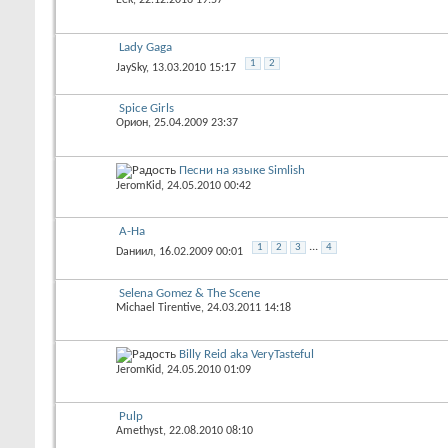
Eek
, 22.12.2016 19:57
Lady Gaga
1
2
JaySky
, 13.03.2010 15:17
Spice Girls
Орион
, 25.04.2009 23:37
Песни на языке Simlish
JeromKid
, 24.05.2010 00:42
A-Ha
...
1
2
3
4
Dаниил
, 16.02.2009 00:01
Selena Gomez & The Scene
Michael Tirentive
, 24.03.2011 14:18
Billy Reid aka VeryTasteful
JeromKid
, 24.05.2010 01:09
Pulp
Amethyst
, 22.08.2010 08:10