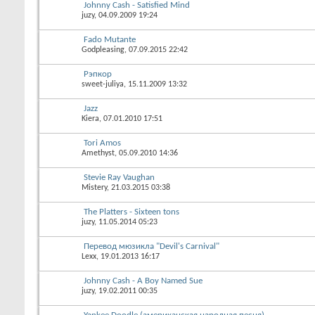
Johnny Cash - Satisfied Mind
juzy
, 04.09.2009 19:24
Fado Mutante
Godpleasing
, 07.09.2015 22:42
Рэпкор
sweet-juliya
, 15.11.2009 13:32
Jazz
Kiera
, 07.01.2010 17:51
Tori Amos
Amethyst
, 05.09.2010 14:36
Stevie Ray Vaughan
Mistery
, 21.03.2015 03:38
The Platters - Sixteen tons
juzy
, 11.05.2014 05:23
Перевод мюзикла "Devil's Carnival"
Lexx
, 19.01.2013 16:17
Johnny Cash - A Boy Named Sue
juzy
, 19.02.2011 00:35