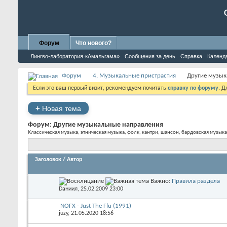
Форум
Что нового?
Лингво-лаборатория «Амальгама»
Сообщения за день
Справка
Календ
Форум
4. Музыкальные пристрастия
Другие музык
Если это ваш первый визит, рекомендуем почитать
справку по форуму
. 
+
Новая тема
Форум:
Другие музыкальные направления
Классическая музыка, этническая музыка, фолк, кантри, шансон, бардовская музыка
Заголовок
/
Автор
Важно:
Правила раздела
Dаниил
, 25.02.2009 23:00
NOFX - Just The Flu (1991)
juzy
, 21.05.2020 18:56