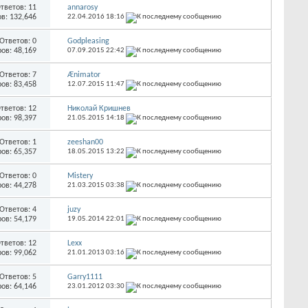
тветов:
11
annarosy
в: 132,646
22.04.2016
18:16
Ответов:
0
Godpleasing
ов: 48,169
07.09.2015
22:42
Ответов:
7
Ænimator
ов: 83,458
12.07.2015
11:47
тветов:
12
Николай Кришнев
ов: 98,397
21.05.2015
14:18
Ответов:
1
zeeshan00
ов: 65,357
18.05.2015
13:22
Ответов:
0
Mistery
ов: 44,278
21.03.2015
03:38
Ответов:
4
juzy
ов: 54,179
19.05.2014
22:01
тветов:
12
Lexx
ов: 99,062
21.01.2013
03:16
Ответов:
5
Garry1111
ов: 64,146
23.01.2012
03:30