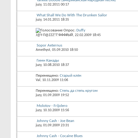
Yankee Doodle (американская народная песня)
juzy
, 11.02.2011 00:17
What Shall We Do With The Drunken Sailor
juzy
, 14.01.2011 18:35
Опрос:
Duffy
J@Y-П@ZZZ!T!ФФФ#ЫЙ
, 22.02.2009 18:45
Sopor Aeternus
Amethyst
, 05.09.2010 18:50
Гимн Канады
juzy
, 10.08.2010 18:37
Перемещено:
Старый клён
Val
, 10.11.2009 11:06
Перемещено:
Степь да степь кругом
juzy
, 01.09.2009 19:52
Molotov - Frijolero
juzy
, 10.10.2009 15:56
Johnny Cash - Joe Bean
juzy
, 01.09.2009 23:31
Johnny Cash - Cocaine Blues