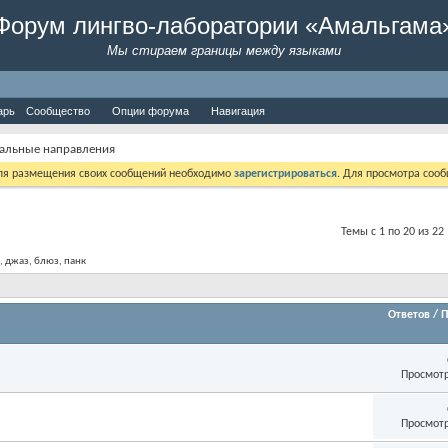
Форум лингво-лаборатории «Амальгама
Мы стираем границы между языками
арь
Сообщество
Опции форума
Навигация
альные направления
Для размещения своих сообщений необходимо
зарегистрироваться
. Для просмотра соо
Темы с 1 по 20 из 22
, джаз, блюз, панк
Ответов
/
П
Просмотр
Просмотр