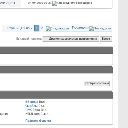
ов: 92,751
04.09.2009
01:21
Последняя
Страница 1 из 2
1
2
Быстрый переход
Другие музыкальные направления
Вверх
BB коды
Вкл.
Смайлы
Вкл.
[IMG]
код
Вкл.
бщения
HTML код
Выкл.
Правила форума