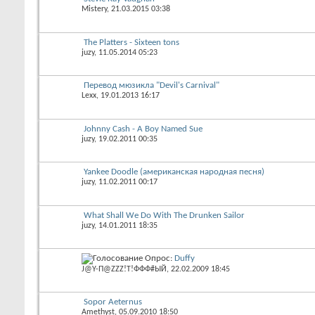
Mistery
, 21.03.2015 03:38
The Platters - Sixteen tons
juzy
, 11.05.2014 05:23
Перевод мюзикла "Devil's Carnival"
Lexx
, 19.01.2013 16:17
Johnny Cash - A Boy Named Sue
juzy
, 19.02.2011 00:35
Yankee Doodle (американская народная песня)
juzy
, 11.02.2011 00:17
What Shall We Do With The Drunken Sailor
juzy
, 14.01.2011 18:35
Опрос:
Duffy
J@Y-П@ZZZ!T!ФФФ#ЫЙ
, 22.02.2009 18:45
Sopor Aeternus
Amethyst
, 05.09.2010 18:50