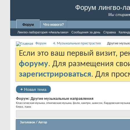
Форум лингво-л
Мы стираем
Форум
Что нового?
Лингво-лаборатория «Амальгама»
Сообщения за день
Справка
Календ
Форум
4. Музыкальные пристрастия
Другие музык
Если это ваш первый визит, р
форуму
. Для размещения св
зарегистрироваться
. Для про
+
Новая тема
Форум:
Другие музыкальные направления
Классическая музыка, этническая музыка, фолк, кантри, шансон, бардовская музыка
блюз, панк
Заголовок
/
Автор