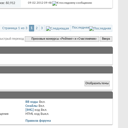
ов: 60,912
09.02.2012
09:48
Последняя
Страница 1 из 3
1
2
3
Быстрый переход
Призовые конкурсы «Рейтинг» и «Счастливчик»
Вверх
BB коды
Вкл.
Смайлы
Вкл.
[IMG]
код
Вкл.
бщения
HTML код
Выкл.
Правила форума