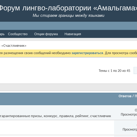
Форум лингво-лаборатории «Амальгама
Мы стираем границы между языками
арь
Сообщество
Опции форума
Навигация
 «Счастливчик»
Для размещения своих сообщений необходимо
зарегистрироваться
. Для просмотра соо
Темы с 1 по 20 из 45
Ответов
/
П
О
Просмотро
Просмотр