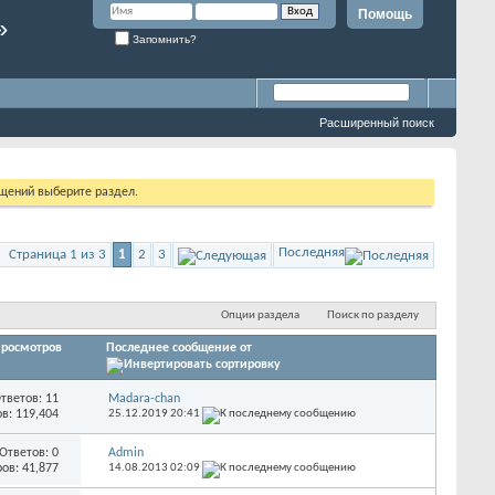
Помощь
»
Запомнить?
Расширенный поиск
бщений выберите раздел.
Последняя
Страница 1 из 3
1
2
3
Опции раздела
Поиск по разделу
росмотров
Последнее сообщение от
тветов:
11
Madara-chan
в: 119,404
25.12.2019
20:41
Ответов:
0
Admin
ов: 41,877
14.08.2013
02:09