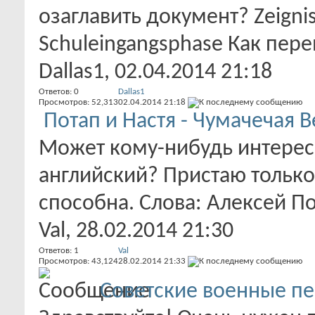
озаглавить документ? Zeignis
Schuleingangsphase Как перев
Dallas1
, 02.04.2014 21:18
Ответов:
0
Dallas1
Просмотров: 52,313
02.04.2014
21:18
Потап и Настя - Чумачечая В
Может кому-нибудь интересн
английский? Пристаю только
способна. Cлова: Алексей По
Val
, 28.02.2014 21:30
Ответов:
1
Val
Просмотров: 43,124
28.02.2014
21:33
Советские военные п