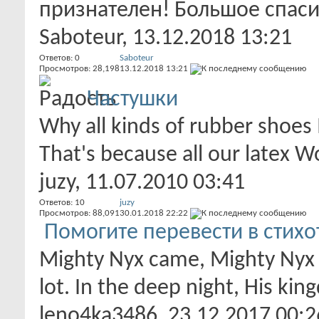
признателен! Большое спасиб
Saboteur
, 13.12.2018 13:21
Ответов:
0
Saboteur
Просмотров: 28,198
13.12.2018
13:21
Частушки
Why all kinds of rubber shoes 
That's because all our latex 
juzy
, 11.07.2010 03:41
Ответов:
10
juzy
Просмотров: 88,091
30.01.2018
22:22
Помогите перевести в стих
Mighty Nyx came, Mighty Nyx s
lot. In the deep night, His kin
leno4ka3486
, 23.12.2017 00:2