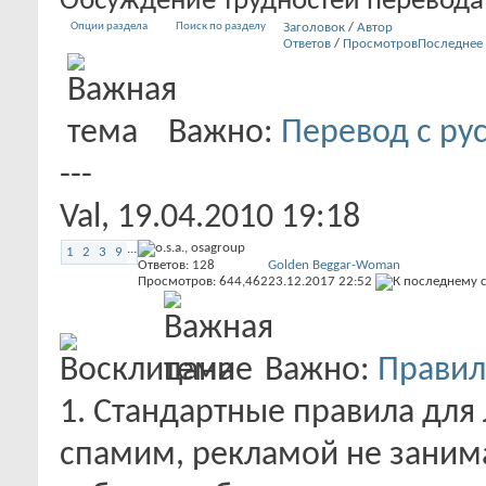
Обсуждение трудностей перевода с
Опции раздела
Поиск по разделу
Заголовок
/
Автор
Ответов
/
Просмотров
Последнее
Важно:
Перевод с ру
---
Val
, 19.04.2010 19:18
...
1
2
3
9
Ответов:
128
Golden Beggar-Woman
Просмотров: 644,462
23.12.2017
22:52
Важно:
Правил
1. Стандартные правила для 
спамим, рекламой не заним