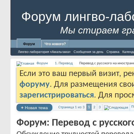
Форум лингво-лаб
Мы стираем гр
Форум
Что нового?
Лингво-лаборатория «Амальгама»
Сообщения за день
Справка
Календ
Форум
1. Перевод
Перевод с русского на иностра
Если это ваш первый визит, р
форуму
. Для размещения св
зарегистрироваться
. Для про
П
+
Новая тема
Страница 1 из 3
1
2
3
Форум:
Перевод с русско