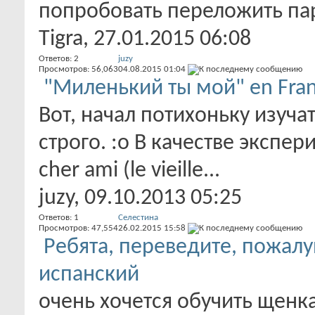
попробовать переложить пар
Tigra
, 27.01.2015 06:08
Ответов:
2
juzy
Просмотров: 56,063
04.08.2015
01:04
"Миленький ты мой" en Fran
Вот, начал потихоньку изучат
строго. :o В качестве экспе
cher ami (le vieille...
juzy
, 09.10.2013 05:25
Ответов:
1
Селестина
Просмотров: 47,554
26.02.2015
15:58
Ребята, переведите, пожал
испанский
очень хочется обучить щенк