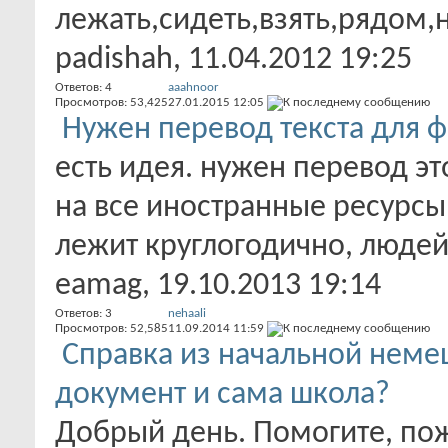
лежать,сидеть,взять,рядом,н
padishah
, 11.04.2012 19:25
Ответов:
4
aaahnoor
Просмотров: 53,425
27.01.2015
12:05
Нужен перевод текста для ф
есть идея. нужен перевод это
на все иностранные ресурсы 
лежит круглогодично, людей.
eamag
, 19.10.2013 19:14
Ответов:
3
nehaali
Просмотров: 52,585
11.09.2014
11:59
Справка из начальной немец
документ и сама школа?
Добрый день. Помогите, пож