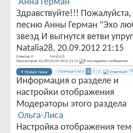
Анна Герман
Здравствуйте!!! Пожалуйста
песню Анны Герман "Эхо лю
звезд И выгнутся ветви упруго
Natalia28
, 20.09.2012 21:15
Ответов:
0
Natalia28
Просмотров: 42,081
20.09.2012
21:15
П
+
Новая тема
Страница 1 из 3
1
2
3
Информация о разделе и
настройки отображения
Модераторы этого раздела
Ольга-Лиса
Настройка отображения тем