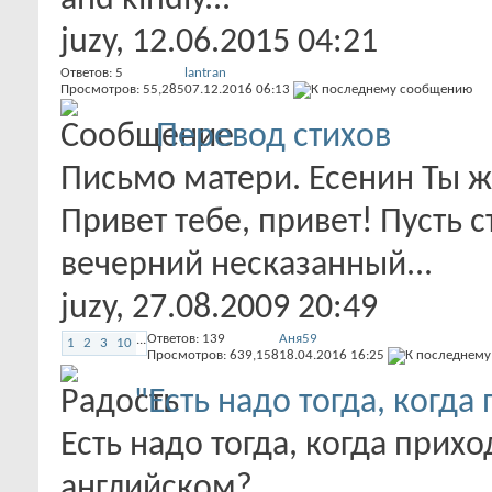
and kindly...
juzy
, 12.06.2015 04:21
Ответов:
5
lantran
Просмотров: 55,285
07.12.2016
06:13
Перевод стихов
Письмо матери. Есенин Ты ж
Привет тебе, привет! Пусть 
вечерний несказанный...
juzy
, 27.08.2009 20:49
Ответов:
139
Аня59
...
1
2
3
10
Просмотров: 639,158
18.04.2016
16:25
"Есть надо тогда, когда
Есть надо тогда, когда прихо
английском?