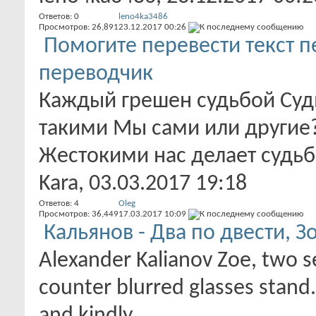
Ответов:
0
leno4ka3486
Просмотров: 26,891
23.12.2017
00:26
Помогите перевести текст пе
переводчик
Каждый грешен судьбой Судь
такими Мы сами или другие
Жестокими нас делает судьба
Kara
, 03.03.2017 19:18
Ответов:
4
Oleg
Просмотров: 36,449
17.03.2017
10:09
Кальянов - Два по двести, З
Alexander Kalianov Zoe, two s
counter blurred glasses stand.