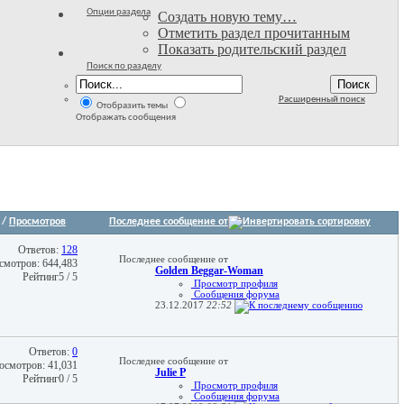
Опции раздела
Создать новую тему…
Отметить раздел прочитанным
Показать родительский раздел
Поиск по разделу
Расширенный поиск
Отобразить темы
Отображать сообщения
/
Просмотров
Последнее сообщение от
Ответов:
128
Последнее сообщение от
смотров: 644,483
Golden Beggar-Woman
Рейтинг5 / 5
Просмотр профиля
Сообщения форума
23.12.2017
22:52
Ответов:
0
Последнее сообщение от
осмотров: 41,031
Julie P
Рейтинг0 / 5
Просмотр профиля
Сообщения форума