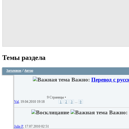
Темы раздела
Заголовок
/
Автор
Важно:
Перевод с русс
9 Страницы
•
Val
, 19.04.2010 19:18
...
1
2
3
9
Важно:
Julie P
, 17.07.2010 02:51