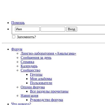
Фо
Помощь
Запомнить?
Форум
Лингво-лаборатория «Амальгама»
Сообщения за день
Справка
Календарь
Сообщество
Группы
Мои альбомы
Пользователи
Опции форума
Все разделы прочитаны
Навигация
Руководство форума
Что нового?