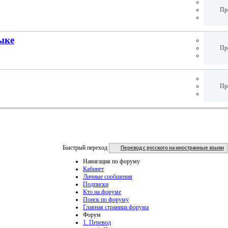
Пр
ыке
Пр
Пр
Быстрый переход
Перевод с русского на иностранные языки
Навигация по форуму
Кабинет
Личные сообщения
Подписки
Кто на форуме
Поиск по форуму
Главная страница форума
Форум
1. Перевод