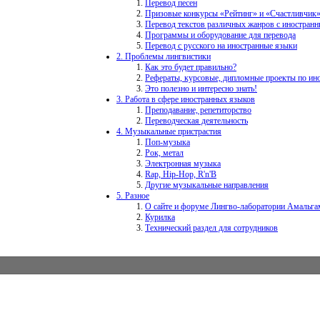
Перевод песен
Призовые конкурсы «Рейтинг» и «Счастливчик
Перевод текстов различных жанров с иностран
Программы и оборудование для перевода
Перевод с русского на иностранные языки
2. Проблемы лингвистики
Как это будет правильно?
Рефераты, курсовые, дипломные проекты по и
Это полезно и интересно знать!
3. Работа в сфере иностранных языков
Преподавание, репетиторство
Переводческая деятельность
4. Музыкальные пристрастия
Поп-музыка
Рок, метал
Электронная музыка
Rap, Hip-Hop, R'n'B
Другие музыкальные направления
5. Разное
О сайте и форуме Лингво-лаборатории Амальга
Курилка
Технический раздел для сотрудников