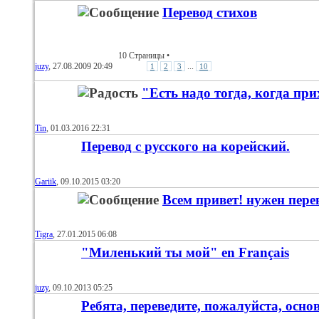
Перевод стихов
10 Страницы
•
juzy
, 27.08.2009 20:49
...
1
2
3
10
"Есть надо тогда, когда при
Tin
, 01.03.2016 22:31
Перевод с русского на корейский.
Gariik
, 09.10.2015 03:20
Всем привет! нужен пере
Tigra
, 27.01.2015 06:08
"Миленький ты мой" en Français
juzy
, 09.10.2013 05:25
Ребята, переведите, пожалуйста, осн