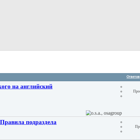
Ответов
кого на английский
Про
Правила подраздела
Пр