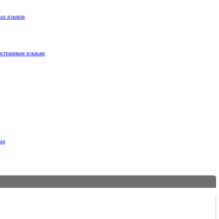
»
ных языков
ностранным языкам
ма