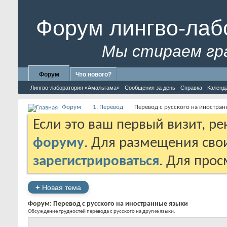
Форум лингво-лаб
Мы стираем гр
Форум
Что нового?
Лингво-лаборатория «Амальгама»
Сообщения за день
Справка
Календ
Форум
1. Перевод
Перевод с русского на иностра
Если это ваш первый визит, р
форуму
. Для размещения св
зарегистрироваться
. Для про
+
Новая тема
Форум:
Перевод с русского на иностранные языки
Обсуждение трудностей перевода с русского на другие языки.