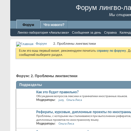
Форум лингво-л
Мы стираем
Форум
Что нового?
Лингво-лаборатория «Амальгама»
Сообщения за день
Справка
Календ
Форум
2. Проблемы лингвистики
Если это ваш первый визит, рекомендуем почитать
справку по форуму
. 
сообщений выберите раздел.
Форум:
2. Проблемы лингвистики
Подразделы
Как это будет правильно?
Обсуждение вопросов лексики и грамматики иностранных языков.
Модераторы:
juzy
Ольга-Лиса
Рефераты, курсовые, дипломные проекты по иностранн
Проблемы, с которыми мы сталкиваемся при выполнении рефератов,
дипломных проектов по иностранному языку.
Модераторы:
Ольга-Лиса