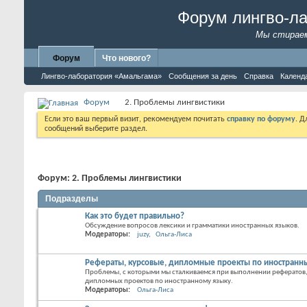
Форум лингво-л
Мы стираем
Форум
Что нового?
Лингво-лаборатория «Амальгама»
Сообщения за день
Справка
Календ
Форум
2. Проблемы лингвистики
Если это ваш первый визит, рекомендуем почитать
справку по форуму
. 
сообщений выберите раздел.
Форум:
2. Проблемы лингвистики
Подразделы
Как это будет правильно?
Обсуждение вопросов лексики и грамматики иностранных языков.
Модераторы:
juzy
Ольга-Лиса
Рефераты, курсовые, дипломные проекты по иностранн
Проблемы, с которыми мы сталкиваемся при выполнении рефератов,
дипломных проектов по иностранному языку.
Модераторы:
Ольга-Лиса