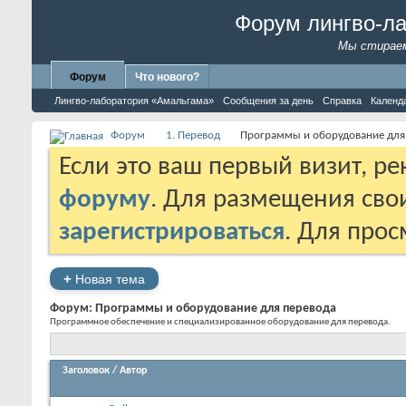
Форум лингво-л
Мы стираем
Форум
Что нового?
Лингво-лаборатория «Амальгама»
Сообщения за день
Справка
Календ
Форум
1. Перевод
Программы и оборудование для
Если это ваш первый визит, р
форуму
. Для размещения св
зарегистрироваться
. Для про
+
Новая тема
Форум:
Программы и оборудование для перевода
Программное обеспечение и специализированное оборудование для перевода.
Заголовок
/
Автор