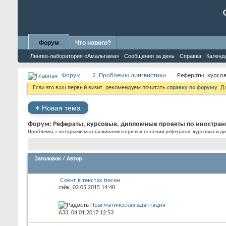
Форум
Что нового?
Лингво-лаборатория «Амальгама»
Сообщения за день
Справка
Календ
Форум
2. Проблемы лингвистики
Рефераты, курсо
Если это ваш первый визит, рекомендуем почитать
справку по форуму
. 
+
Новая тема
Форум:
Рефераты, курсовые, дипломные проекты по иностра
Проблемы, с которыми мы сталкиваемся при выполнении рефератов, курсовых и д
Заголовок
/
Автор
Сленг в текстах песен
сэйк
, 02.05.2015 14:48
Прагматическая адаптация
А33
, 04.01.2017 12:53