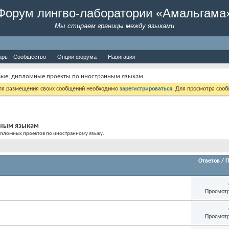
Форум лингво-лаборатории «Амальгама
Мы стираем границы между языками
арь
Сообщество
Опции форума
Навигация
вые, дипломные проекты по иностранным языкам
Для размещения своих сообщений необходимо
зарегистрироваться
. Для просмотра соо
нным языкам
ипломных проектов по иностранному языку.
Ответов
/
П
Просмотр
Просмотр