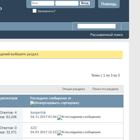
Помощь
»
Запомнить?
Расширенный поиск
бщений выберите раздел.
Темы с 1 по 3 из 3
Опции раздела
Поиск по разделу
росмотров
Последнее сообщение от
Ответов:
4
koopertok
ов: 63,246
06.11.2017
01:06
Ответов:
0
А33
ов: 32,971
04.01.2017
12:53