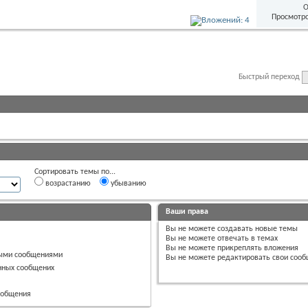
О
Просмотро
Быстрый переход
Сортировать темы по...
возрастанию
убыванию
Ваши права
Вы
не можете
создавать новые темы
Вы
не можете
отвечать в темах
Вы
не можете
прикреплять вложения
ными сообщениями
Вы
не можете
редактировать свои соо
нных сообщених
сообщения