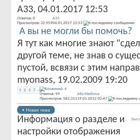
А33
, 04.01.2017 12:53
Ответов:
0
А33
Просмотров: 32,959
04.01.2017
12:53
А вы не могли бы помочь?
Я тут как многие знают "сде
другой теме, не знав о суще
пустой, всвязи с этим направ
myonass
, 19.02.2009 19:20
...
1
2
3
7
Ответов:
99
Alla Mezhova
Просмотров: 562,311
19.01.2012
02:47
+
Новая тема
Информация о разделе и
Быст
настройки отображения