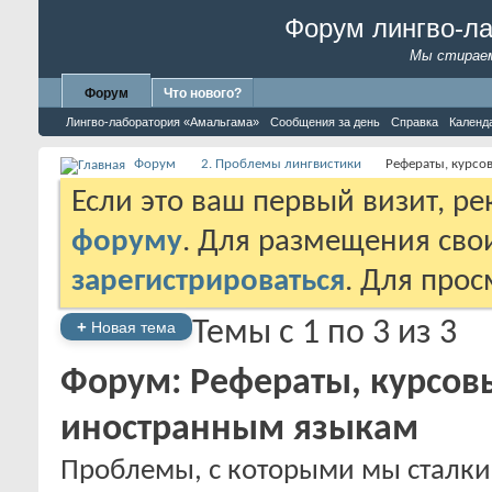
Форум лингво-л
Мы стираем
Форум
Что нового?
Лингво-лаборатория «Амальгама»
Сообщения за день
Справка
Календ
Форум
2. Проблемы лингвистики
Рефераты, курсо
Если это ваш первый визит, р
форуму
. Для размещения св
зарегистрироваться
. Для про
Темы с 1 по 3 из 3
+
Новая тема
Форум:
Рефераты, курсов
иностранным языкам
Проблемы, с которыми мы сталки