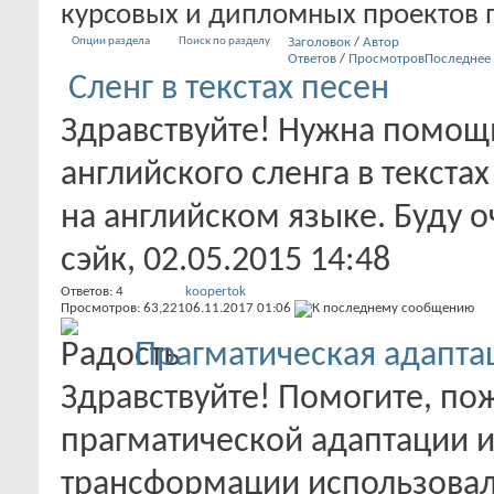
курсовых и дипломных проектов 
Опции раздела
Поиск по разделу
Заголовок
/
Автор
Ответов
/
Просмотров
Последнее
Сленг в текстах песен
Здравствуйте! Нужна помощ
английского сленга в текста
на английском языке. Буду оч
сэйк
, 02.05.2015 14:48
Ответов:
4
koopertok
Просмотров: 63,221
06.11.2017
01:06
Прагматическая адапта
Здравствуйте! Помогите, пож
прагматической адаптации и
трансформации использовалис