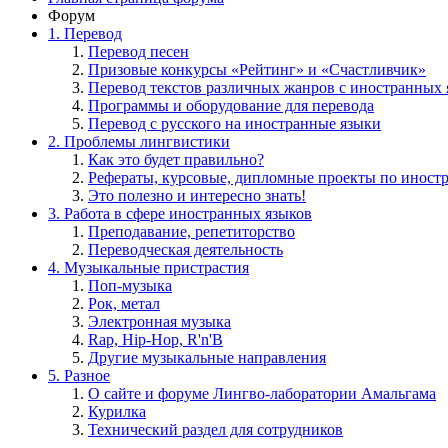
Форум
1. Перевод
Перевод песен
Призовые конкурсы «Рейтинг» и «Счастливчик»
Перевод текстов различных жанров с иностранных 
Программы и оборудование для перевода
Перевод с русского на иностранные языки
2. Проблемы лингвистики
Как это будет правильно?
Рефераты, курсовые, дипломные проекты по иност
Это полезно и интересно знать!
3. Работа в сфере иностранных языков
Преподавание, репетиторство
Переводческая деятельность
4. Музыкальные пристрастия
Поп-музыка
Рок, метал
Электронная музыка
Rap, Hip-Hop, R'n'B
Другие музыкальные направления
5. Разное
О сайте и форуме Лингво-лаборатории Амальгама
Курилка
Технический раздел для сотрудников