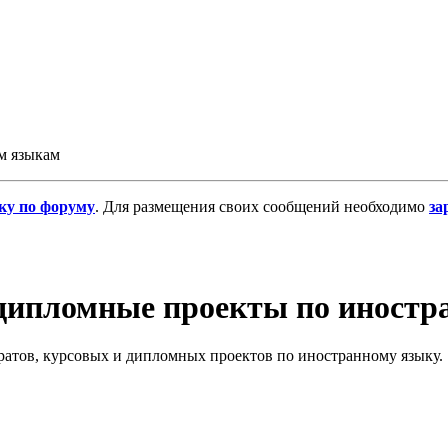
м языкам
ку по форуму
. Для размещения своих сообщений необходимо
за
 дипломные проекты по иност
атов, курсовых и дипломных проектов по иностранному языку.