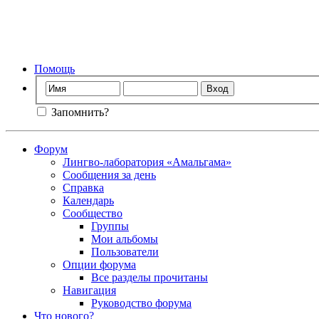
Фо
Помощь
Запомнить?
Форум
Лингво-лаборатория «Амальгама»
Сообщения за день
Справка
Календарь
Сообщество
Группы
Мои альбомы
Пользователи
Опции форума
Все разделы прочитаны
Навигация
Руководство форума
Что нового?