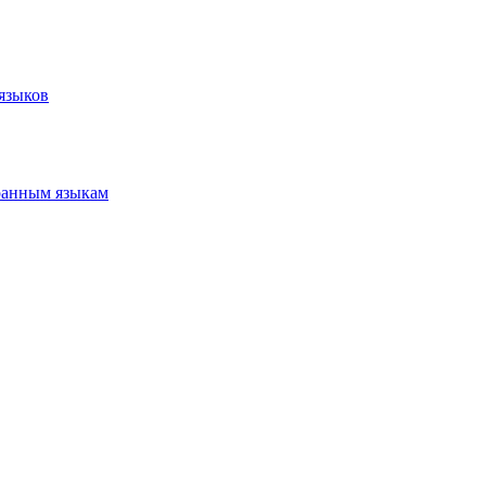
языков
ранным языкам