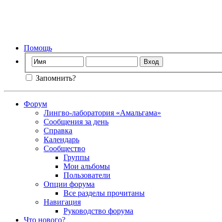
Фо
Помощь
Запомнить?
Форум
Лингво-лаборатория «Амальгама»
Сообщения за день
Справка
Календарь
Сообщество
Группы
Мои альбомы
Пользователи
Опции форума
Все разделы прочитаны
Навигация
Руководство форума
Что нового?