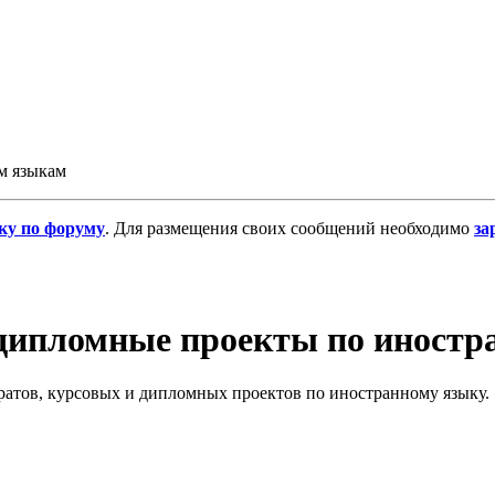
м языкам
ку по форуму
. Для размещения своих сообщений необходимо
за
 дипломные проекты по иност
атов, курсовых и дипломных проектов по иностранному языку.