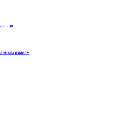
языков
ранным языкам