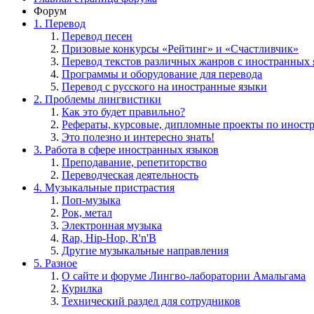
Форум
1. Перевод
Перевод песен
Призовые конкурсы «Рейтинг» и «Счастливчик»
Перевод текстов различных жанров с иностранных 
Программы и оборудование для перевода
Перевод с русского на иностранные языки
2. Проблемы лингвистики
Как это будет правильно?
Рефераты, курсовые, дипломные проекты по иност
Это полезно и интересно знать!
3. Работа в сфере иностранных языков
Преподавание, репетиторство
Переводческая деятельность
4. Музыкальные пристрастия
Поп-музыка
Рок, метал
Электронная музыка
Rap, Hip-Hop, R'n'B
Другие музыкальные направления
5. Разное
О сайте и форуме Лингво-лаборатории Амальгама
Курилка
Технический раздел для сотрудников