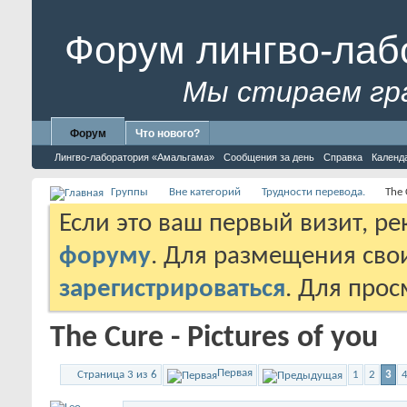
Форум лингво-лаб
Мы стираем гр
Форум
Что нового?
Лингво-лаборатория «Амальгама»
Сообщения за день
Справка
Календ
Группы
Вне категорий
Трудности перевода.
The 
Если это ваш первый визит, р
форуму
. Для размещения св
зарегистрироваться
. Для про
The Cure - Pictures of you
Первая
Страница 3 из 6
1
2
3