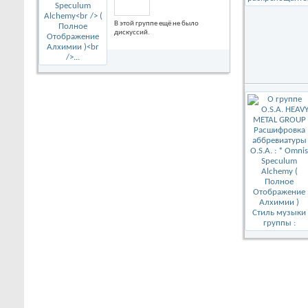
O.S.A. :
В этой группе ещё не было
дискуссий.
* Omnis Speculum Alchemy
( Полное Отображение Алхимии )
Стиль музыки группы :
Стиль ,в котором играет
группа,можно отнести к classic
Heavy Metal,хотя сами участники
группы характеризует его иначе,а
именно Heavy Metal Alchemy.Как
и сама наука Алхимия полна
нестандартных подходов в
изучении чего-либо и
оригинальности,так и группа
O.S.A. часто использует
чередование нестандартных
размеров,своеобразный подход
к построению песни,что придаёт
звучанию особую
оригинальность.Так же этому
способствуют тексты
песен,которые наполнены
глубоким смыслом.Музыка и
слова песен неразрывно связаны
между собой и дополняют друг-