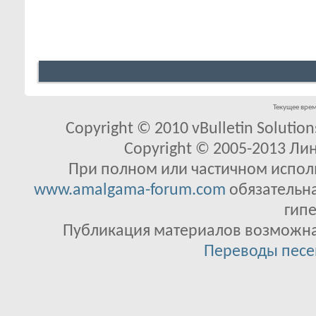
друга .В песнях группа O.S.A.
затрагивает разные стороны
жизни, человеческих отношений
и мистических явлений.
Текущее вре
Copyright © 2010 vBulletin Solutions
Copyright © 2005-2013 Ли
При полном или частичном исполь
www.amalgama-forum.com
обязательна
гипе
Публикация материалов возможна 
Переводы песе