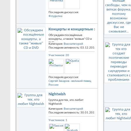
Последняя дискуссия:
Флудилка
Концерты и концертные записи
Обсуждаем посещённые
концерты, а также "живые" CD и
DVD
Категория:
Вне категорий
Последняя активность: 03.12.2016
09:23
Участников: 20
Последняя дискуссия:
Сергей Захаров - великий певец
России
Nightwish
Группа для тех, кто любит
Nightwish
Категория:
Вне категорий
Последняя активность: 30.01.2017
22:23
Участников: 1