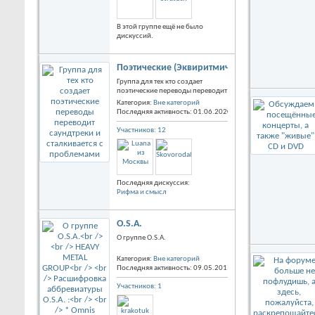
В этой группе ещё не было
дискуссий.
Поэтические (Эквиритмические) переводы с
Группа для тех кто создает
поэтические переводы переводит
саундтреки и сталкивается с
Категория:
Вне категорий
проблемами
Последняя активность: 01.06.2020
13:48
Участников: 12
Последняя дискуссия:
Рифма и смысл
O.S.A.
О группе O.S.A.
Категория:
Вне категорий
Последняя активность: 09.05.2015
01:27
HEAVY METAL GROUP
Участников: 1
Расшифровка аббревиатуры