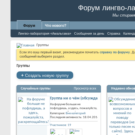
Форум лингво-л
Мы стираем
Форум
Что нового?
Лингво-лаборатория «Амальгама»
Сообщения за день
Справка
Календ
Группы
Если это ваш первый визит, рекомендуем почитать
справку по форуму
. 
сообщений выберите раздел.
Группы
+
Создать новую группу
Случайные группы
Просмотр всех
Недавно обно
Группа ни о чём (обсуждаем всё то, что не о
На форуме больше не
пофлудишь, а здесь, пожалуйста,
раскрепощайтесь!
Категория:
Вне категорий
Последняя активность: 18.04.2016
14:21
Участников: 19