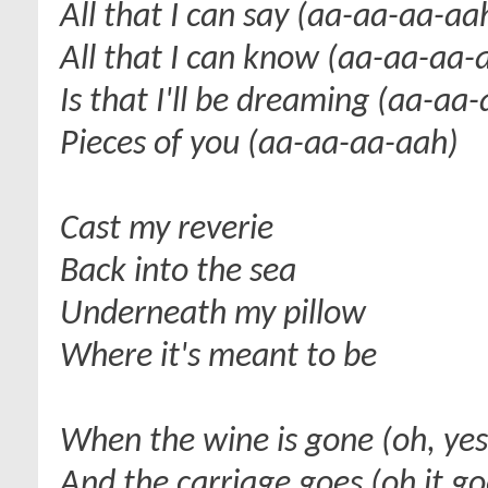
All that I can say (aa-aa-aa-aa
All that I can know (aa-aa-aa-
Is that I'll be dreaming (aa-aa
Pieces of you (aa-aa-aa-aah)
Cast my reverie
Back into the sea
Underneath my pillow
Where it's meant to be
When the wine is gone (oh, yes 
And the carriage goes (oh it goe