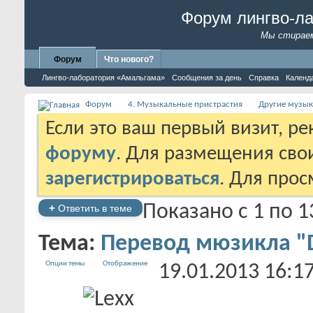
Форум лингво-л
Мы стираем
Форум
Что нового?
Лингво-лаборатория «Амальгама»
Сообщения за день
Справка
Календ
Форум
4. Музыкальные пристрастия
Другие музык
Если это ваш первый визит, р
форуму
. Для размещения св
зарегистрироваться
. Для про
Показано с 1 по 1
+
Ответить в теме
Тема:
Перевод мюзикла "De
Опции темы
Отображение
19.01.2013
16:1