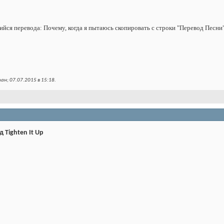
йся перевода: Почему, когда я пытаюсь скопировать с строки "Перевод Песни"
ан; 07.07.2015 в
15:18
.
 Tighten It Up