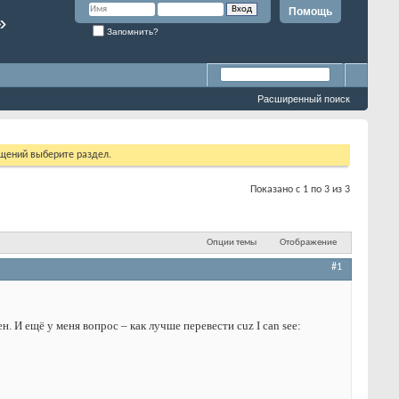
Помощь
»
Запомнить?
Расширенный поиск
бщений выберите раздел.
Показано с 1 по 3 из 3
Опции темы
Отображение
#1
н. И ещё у меня вопрос – как лучше перевести cuz I can see: