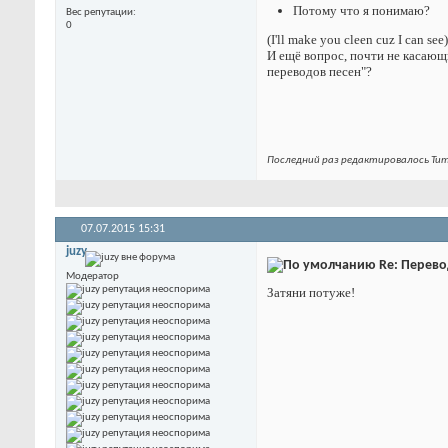
Потому что я понимаю?
Вес репутации
0
(I'll make you cleen cuz I can see)
И ещё вопрос, почти не касающи
переводов песен"?
Последний раз редактировалось Тит
07.07.2015
15:31
juzy
Re: Перевод
Модератор
Затяни потуже!