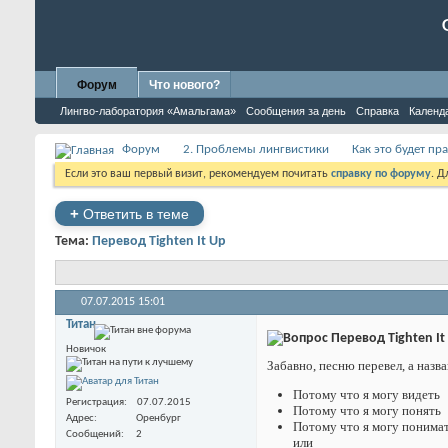
Форум
Что нового?
Лингво-лаборатория «Амальгама»
Сообщения за день
Справка
Календ
Форум
2. Проблемы лингвистики
Как это будет пр
Если это ваш первый визит, рекомендуем почитать
справку по форуму
. 
+
Ответить в теме
Тема:
Перевод Tighten It Up
07.07.2015
15:01
Титан
Перевод Tighten It
Новичок
Забавно, песню перевел, а назва
Потому что я могу видеть
Регистрация
07.07.2015
Потому что я могу понять
Адрес
Оренбург
Потому что я могу понима
Сообщений
2
или