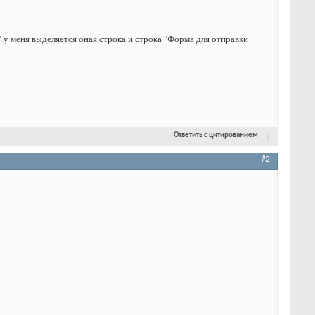
 у меня выделяется оная строка и строка "Форма для отправки
Ответить с цитированием
#2