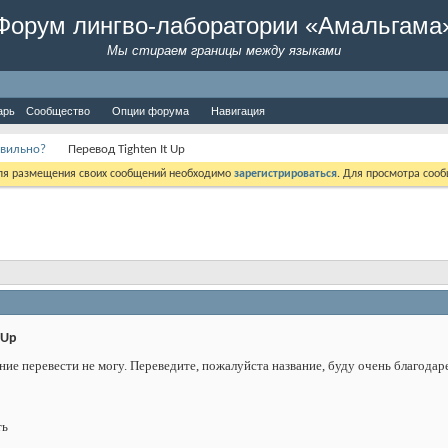
Форум лингво-лаборатории «Амальгама
Мы стираем границы между языками
арь
Сообщество
Опции форума
Навигация
авильно?
Перевод Tighten It Up
Для размещения своих сообщений необходимо
зарегистрироваться
. Для просмотра соо
 Up
ние перевести не могу. Переведите, пожалуйста название, буду очень благодаре
ть