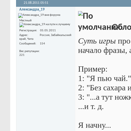
21.08.2011
05:51
Александра_19
Местный
Обло
Регистрация
05.05.2011
Адрес
Россия, Забайкальский
Суть игры
прос
край, Чита
Сообщений
154
начало фразы, 
Вес репутации
221
Пример:
1: "Я пью чай."
2: "Без сахара 
3: "...а тут но
...и т. д.
Я начну...