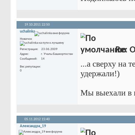
19.10.2011
22:50
uchalinka
Новичок
Re: 
Регистрация
23.06.2009
Адрес
г. Учалы Башкортостан
Сообщений
14
...а сверху на 
Вес репутации
удержали!)
0
Мы выехали в в
05.11.2012
15:40
Александра_19