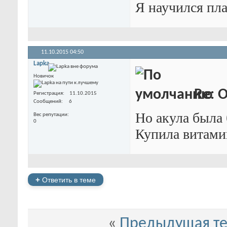
Я научился пла
11.10.2015
04:50
Lapka
Новичок
Re: 
Регистрация
11.10.2015
Сообщений
6
Но акула была 
Вес репутации
0
Купила витам
+
Ответить в теме
«
Предыдущая т