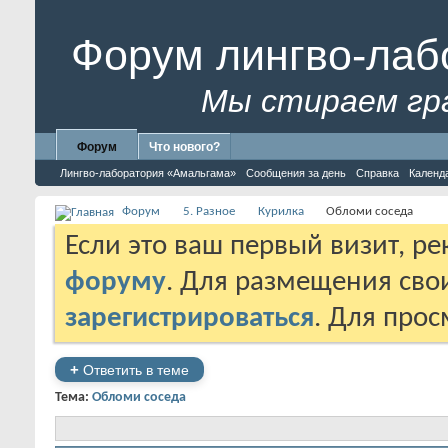
Форум лингво-лаб
Мы стираем гр
Форум
Что нового?
Лингво-лаборатория «Амальгама»
Сообщения за день
Справка
Календ
Форум
5. Разное
Курилка
Обломи соседа
Если это ваш первый визит, р
форуму
. Для размещения св
зарегистрироваться
. Для про
+
Ответить в теме
Тема:
Обломи соседа