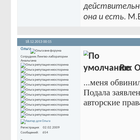
действительн
она и есть
. М.
18.12.2013
00:15
Ольга
Сотрудник Лингво-лаборатории
Амальгама
Re: 
...меня обвинил
Подала заявлен
авторские права
Регистрация
02.02.2009
Сообщений
654