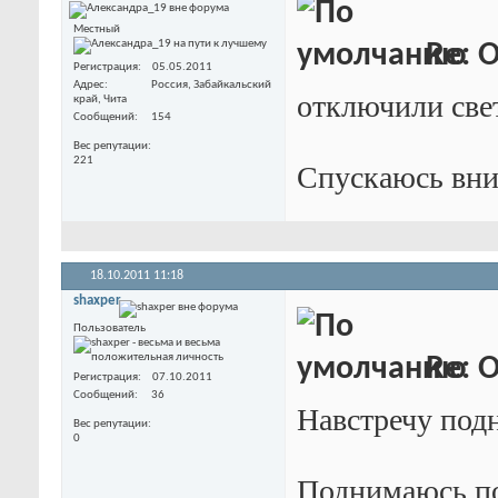
Местный
Re: 
Регистрация
05.05.2011
Адрес
Россия, Забайкальский
отключили свет
край, Чита
Сообщений
154
Вес репутации
221
Спускаюсь вни
18.10.2011
11:18
shaxper
Пользователь
Re: 
Регистрация
07.10.2011
Сообщений
36
Навстречу под
Вес репутации
0
Поднимаюсь п