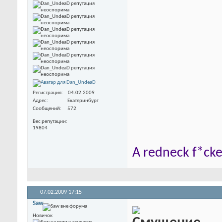
Регистрация
04.02.2009
Адрес
Екатеринбург
Сообщений
572
Вес репутации
19804
A redneck f*cker
07.02.2009
17:15
Saw
Новичок