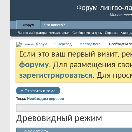
Форум лингво-л
Мы стираем
Форум
Что нового?
Лингво-лаборатория «Амальгама»
Сообщения за день
Справка
Календ
Форум
1. Перевод
Перевод песен
Необходим п
Если это ваш первый визит, р
форуму
. Для размещения св
зарегистрироваться
. Для про
+
Ответить в теме
Тема:
Необходим перевод
Древовидный режим
02.02.2009
10:57