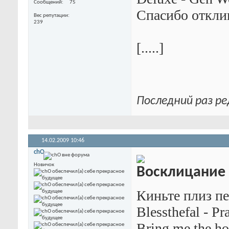
Сообщений
75
Спасибо откли
Вес репутации
239
[.....]
Последний раз ре
14.02.2009
10:46
chO
Новичок
Киньте плиз пе
Blessthefal - Pr
Bring me the ho