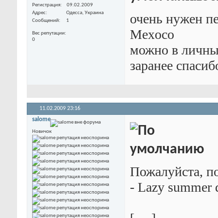
Регистрация
09.02.2009
Адрес
Одесса, Украина
очень нужен пе
Сообщений
1
Mexoco
Вес репутации
0
можно в личны
заранее спасиб
11.02.2009
23:16
salome
Новичок
Пожалуйста, по
- Lazy summer 