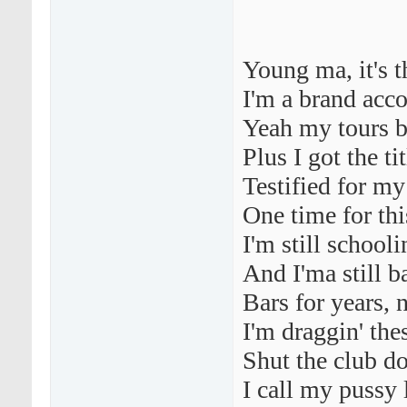
Young ma, it's t
I'm a brand acco
Yeah my tours be
Plus I got the t
Testified for my
One time for thi
I'm still schooli
And I'ma still b
Bars for years, 
I'm draggin' the
Shut the club do
I call my pussy l