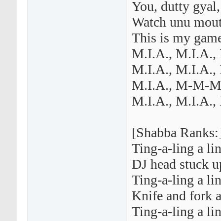
You, dutty gyal,
Watch unu mout
This is my game
M.I.A., M.I.A.,
M.I.A., M.I.A.,
M.I.A., M-M-M-M
M.I.A., M.I.A.,
[Shabba Ranks:
Ting-a-ling a li
DJ head stuck 
Ting-a-ling a lin
Knife and fork a
Ting-a-ling a li