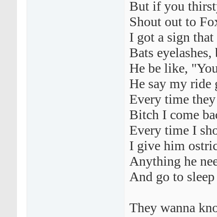
But if you thirs
Shout out to Fo
I got a sign tha
Bats eyelashes, 
He be like, "Yo
He say my ride
Every time they
Bitch I come bac
Every time I shoo
I give him ostri
Anything he nee
And go to sleep 
They wanna kno