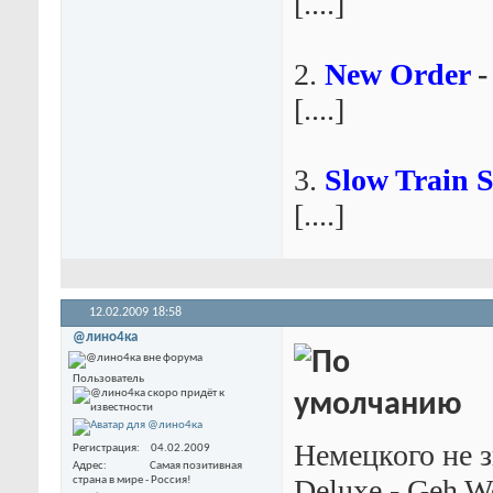
[....]
2.
New Order
-
[....]
3.
Slow Train 
[....]
12.02.2009
18:58
@лино4ка
Пользователь
Немецкого не з
Регистрация
04.02.2009
Адрес
Самая позитивная
Deluxe - Geh W
страна в мире - Россия!