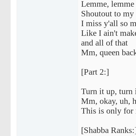
Lemme, lemme t
Shoutout to my f
I miss y'all so 
Like I ain't mak
and all of that
Mm, queen back
[Part 2:]
Turn it up, turn 
Mm, okay, uh, 
This is only for
[Shabba Ranks: