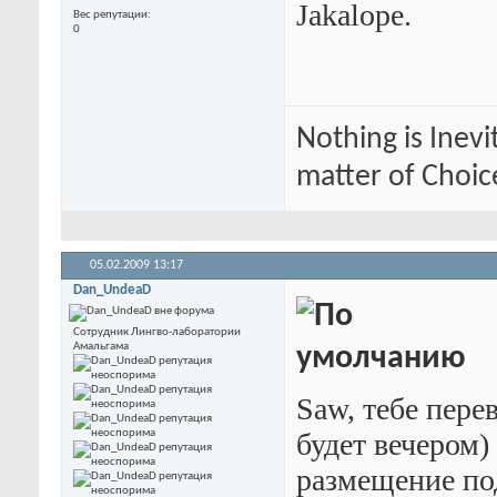
Jakalope.
Вес репутации
0
Nothing is Inevi
matter of Choic
05.02.2009
13:17
Dan_UndeaD
Сотрудник Лингво-лаборатории
Амальгама
Saw, тебе пере
будет вечером) 
размещение по