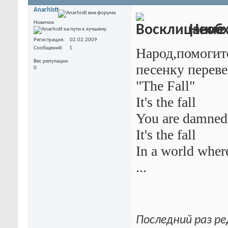
Anarhistt
Новичок
Необх
Регистрация
02.02.2009
Сообщений
1
Народ,помогит
Вес репутации
песенку переве
0
"The Fall"
It's the fall
You are damned t
It's the fall
In a world where
...
Последний раз ре