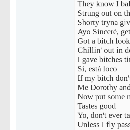
They know I bal
Strung out on th
Shorty tryna giv
Ayo Sinceré, ge
Got a bitch look
Chillin' out in 
I gave bitches t
Si, está loco
If my bitch don'
Me Dorothy and
Now put some m
Tastes good
Yo, don't ever t
Unless I fly pass