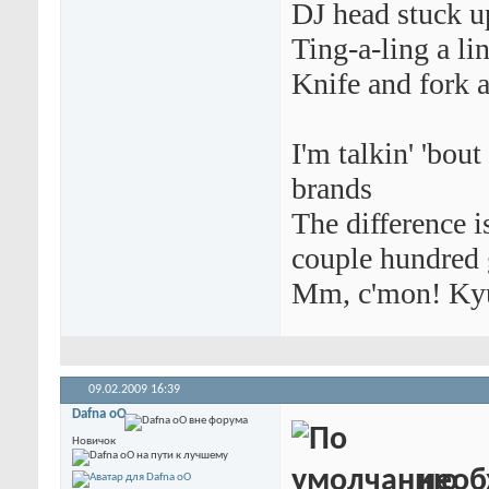
DJ head stuck 
Ting-a-ling a lin
Knife and fork a
I'm talkin' 'bou
brands
The differenc
couple hundred
Mm, c'mon! Ky
09.02.2009
16:39
Dafna oO
Новичок
необ