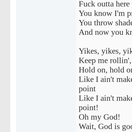
Fuck outta here
You know I'm pr
You throw shade,
And now you kn
Yikes, yikes, yik
Keep me rollin',
Hold on, hold on
Like I ain't mak
point
Like I ain't mak
point!
Oh my God!
Wait, God is go