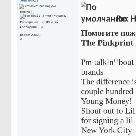
SemSlov21
Новичок
Re: 
Регистрация
23.03.2016
Сообщений
3
Помогите пожа
Вес репутации
0
The Pinkprint 
I'm talkin' 'bou
brands
The differenc
couple hundred
Young Money!
Shout out to Li
for signing a li
New York City