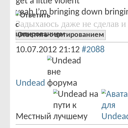
get a little violent
yeah I’m bringing down bringi
Задыхаюсь даже не сделав и 
Ответить с цитированием
10.07.2012
21:12
#2088
Undead
Местный