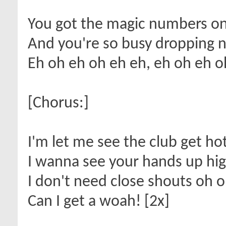
You got the magic numbers on
And you're so busy dropping
Eh oh eh oh eh eh, eh oh eh 
[Chorus:]
I'm let me see the club get hot
I wanna see your hands up hig
I don't need close shouts oh 
Can I get a woah! [2x]