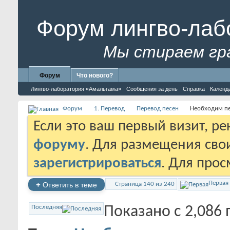
Форум лингво-лаб
Мы стираем гр
Форум
Что нового?
Лингво-лаборатория «Амальгама»
Сообщения за день
Справка
Календ
Форум
1. Перевод
Перевод песен
Необходим п
Если это ваш первый визит, р
форуму
. Для размещения св
зарегистрироваться
. Для про
Первая
+
Ответить в теме
Страница 140 из 240
Последняя
Показано с 2,086 