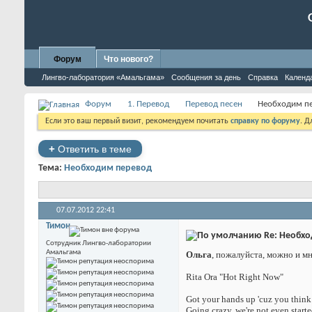
Форум
Что нового?
Лингво-лаборатория «Амальгама»
Сообщения за день
Справка
Календ
Форум
1. Перевод
Перевод песен
Необходим п
Если это ваш первый визит, рекомендуем почитать
справку по форуму
. 
+
Ответить в теме
Тема:
Необходим перевод
07.07.2012
22:41
Тимон
Re: Необхо
Сотрудник Лингво-лаборатории
Амальгама
Ольга
, пожалуйста, можно и м
Rita Ora "Hot Right Now"
Got your hands up 'cuz you think 
Going crazy, we're not even start