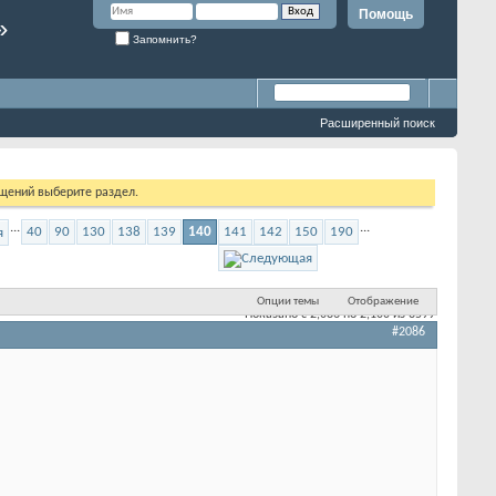
Помощь
»
Запомнить?
Расширенный поиск
бщений выберите раздел.
...
...
40
90
130
138
139
140
141
142
150
190
Опции темы
Отображение
Показано с 2,086 по 2,100 из 3599
#2086