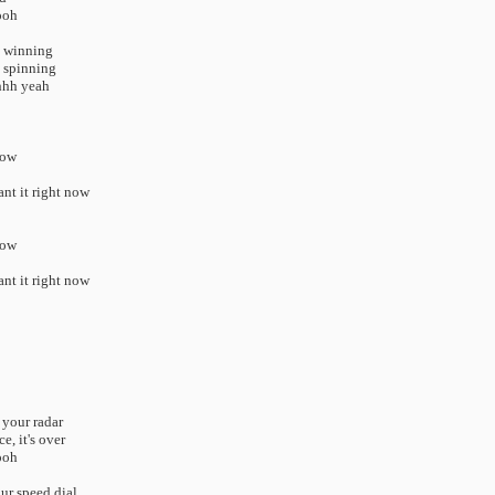
ooh
re winning
 spinning
hhh yeah
now
ant it right now
now
ant it right now
n your radar
e, it's over
ooh
ur speed dial