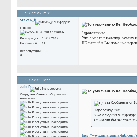
13.07.2012
12:09
SteveG_8
Re: Необхо
Новичок
Здравствуйте!
Уже с марта в надежде захожу н
Регистрация
13.07.2012
НЕ могли бы Вы помочь с пере
Сообщений
11
Вес репутации
0
13.07.2012
12:46
Julie P
Re: Необхо
Сотрудник Лингво-лаборатории
Амальгама
Сообщение от
S
Здравствуйте!
Уже с марта в надежде 
НЕ могли бы Вы помочь
http://www.amalgama-lab.com/s