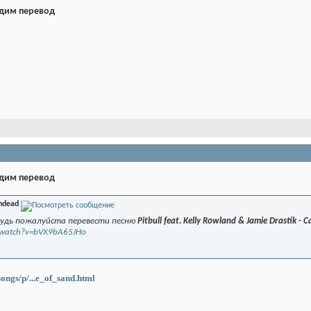
дим перевод
дим перевод
ndead
будь пожалуйста перевести песню
Pitbull feat. Kelly Rowland & Jamie Drastik - 
/watch?v=bVX9bA65JHo
ngs/p/...e_of_sand.html