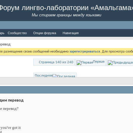
Форум лингво-лаборатории «Амальгама
Мы стираем границы между языками
арь
Сообщество
Опции форума
Навигация
еревод
Для размещения своих сообщений необходимо
зарегистрироваться
. Для просмотра соо
Первая
Страница 140 из 240
Последняя
дим перевод
не перевод?
you've got it
ed