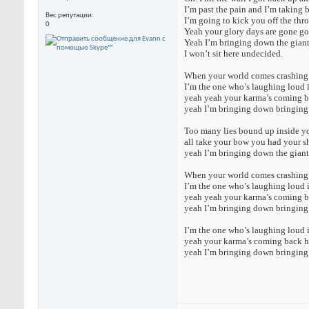
I’m past the pain and I’m taking ba
Вес репутации
I’m going to kick you off the thr
0
Yeah your glory days are gone g
Yeah I’m bringing down the gian
I won’t sit here undecided.
When your world comes crashing 
I’m the one who’s laughing loud 
yeah yeah your karma’s coming back
yeah I’m bringing down bringing
Too many lies bound up inside you
all take your bow you had your 
yeah I’m bringing down the giant
When your world comes crashing 
I’m the one who’s laughing loud 
yeah yeah your karma’s coming back
yeah I’m bringing down bringing 
I’m the one who’s laughing loud i
yeah your karma’s coming back her
yeah I’m bringing down bringing