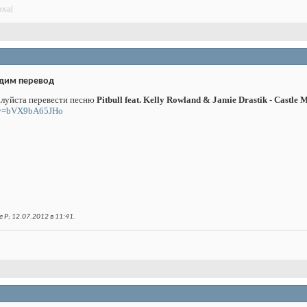
оха|
дим перевод
алуйста перевести песню
Pitbull feat. Kelly Rowland & Jamie Drastik - Castle
h?v=bVX9bA65JHo
 P; 12.07.2012 в
11:41
.