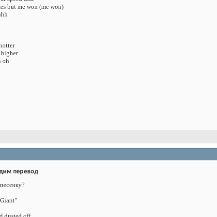
mes but me won (me won)
hhh
hotter
 higher
h oh
дим перевод
 песенку?
Giant"
d dusted off.