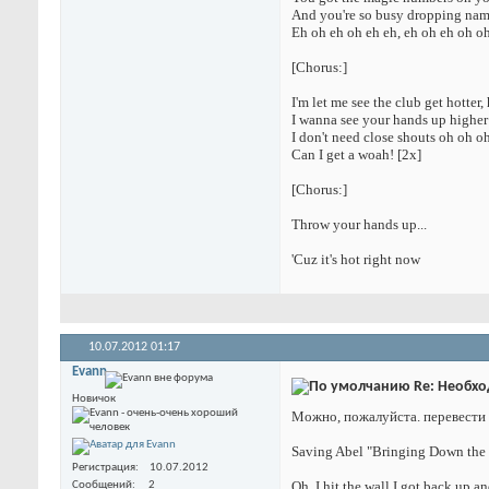
And you're so busy dropping na
Eh oh eh oh eh eh, eh oh eh oh o
[Chorus:]
I'm let me see the club get hotter, 
I wanna see your hands up higher
I don't need close shouts oh oh o
Can I get a woah! [2x]
[Chorus:]
Throw your hands up...
'Cuz it's hot right now
10.07.2012
01:17
Evann
Re: Необхо
Новичок
Можно, пожалуйста. перевести
Saving Abel "Bringing Down the 
Регистрация
10.07.2012
Oh. I hit the wall I got back up an
Сообщений
2