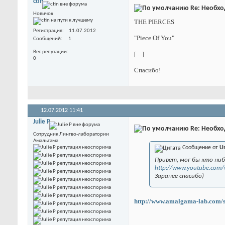
ctin
Re: Необхо
Новичок
THE PIERCES
Регистрация
11.07.2012
"Piece Of You"
Сообщений
1
Вес репутации
[....]
0
Спасибо!
12.07.2012
11:41
Julie P
Re: Необхо
Сотрудник Лингво-лаборатории
Амальгама
Сообщение от
U
Привет, мог бы кто ни
http://www.youtube.com
Заранее спасибо)
http://www.amalgama-lab.com/so