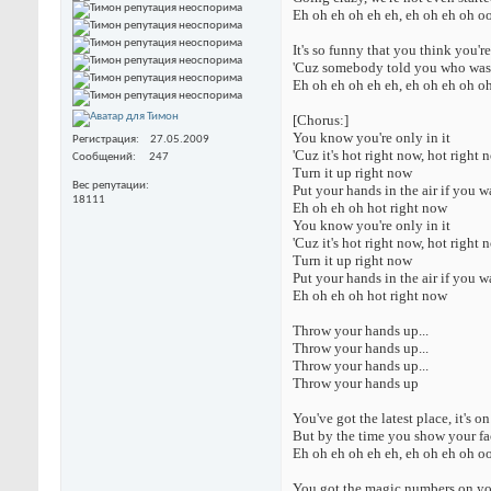
Eh oh eh oh eh eh, eh oh eh oh o
It's so funny that you think you'
'Cuz somebody told you who was
Eh oh eh oh eh eh, eh oh eh oh o
[Chorus:]
You know you're only in it
Регистрация
27.05.2009
'Cuz it's hot right now, hot right 
Сообщений
247
Turn it up right now
Вес репутации
Put your hands in the air if you w
18111
Eh oh eh oh hot right now
You know you're only in it
'Cuz it's hot right now, hot right 
Turn it up right now
Put your hands in the air if you w
Eh oh eh oh hot right now
Throw your hands up...
Throw your hands up...
Throw your hands up...
Throw your hands up
You've got the latest place, it's o
But by the time you show your fac
Eh oh eh oh eh eh, eh oh eh oh o
You got the magic numbers on yo