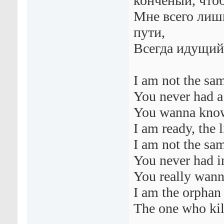
конченый, что
Мне всего лишь
пути,
Всегда идущий
I am not the sa
You never had 
You wanna know
I am ready, the l
I am not the sa
You never had i
You really wan
I am the orphan
The one who kil