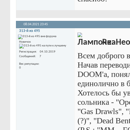
08.04.2021
23:45
313-й из 495
Re: Не
Новичок
Регистрация
04.10.2019
Всем доброго 
Сообщений
7
Начав перевод
Вес репутации
0
DOOM'а, понял,
единолично в б
Хотелось бы ув
сольника - "Op
"Gas Drawls", 
(?)", "Dead Ben
(P.S.: "MM... 