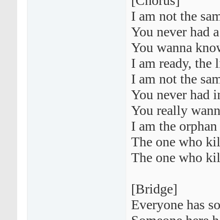
[Chorus]
I am not the sa
You never had 
You wanna know
I am ready, the l
I am not the sa
You never had i
You really wan
I am the orphan
The one who kil
The one who kil
[Bridge]
Everyone has s