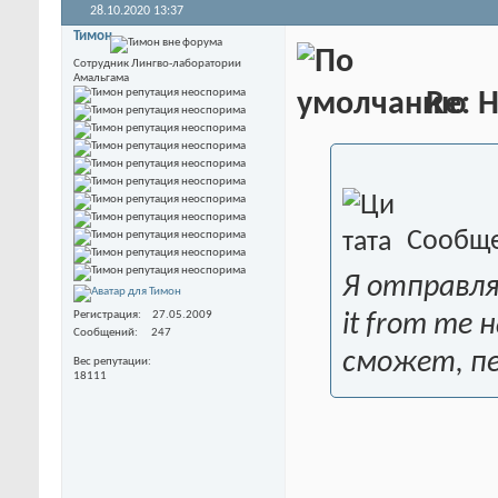
28.10.2020
13:37
Тимон
Сотрудник Лингво-лаборатории
Амальгама
Re: 
Сообще
Я отправлял
Регистрация
27.05.2009
it from me 
Сообщений
247
сможет, пе
Вес репутации
18111