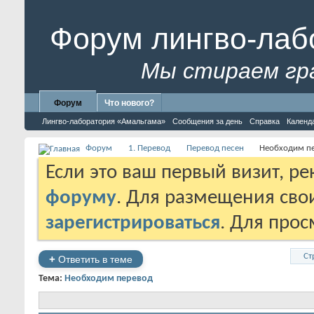
Форум лингво-лаб
Мы стираем гр
Форум
Что нового?
Лингво-лаборатория «Амальгама»
Сообщения за день
Справка
Календ
Форум
1. Перевод
Перевод песен
Необходим п
Если это ваш первый визит, р
форуму
. Для размещения св
зарегистрироваться
. Для про
Ст
+
Ответить в теме
Тема:
Необходим перевод