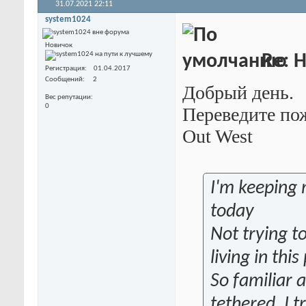
31.07.2021
22:11
system1024
Новичок
Re: 
Регистрация
01.04.2017
Сообщений
2
Добрый день.
Вес репутации
0
Переведите по
Out West
I'm keeping 
today
Not trying to
living in thi
So familiar 
tethered, I 