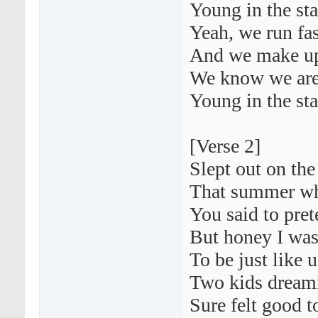
Young in the sta
Yeah, we run fast
And we make up
We know we ar
Young in the st
[Verse 2]
Slept out on the
That summer wh
You said to pret
But honey I wa
To be just like u
Two kids dreami
Sure felt good t