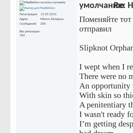
Re: 
Регистрация
15.05.2015
Поменяйте тот 
Адрес
Минск, Беларусь
Сообщений
200
отправил
Вес репутации
182
Slipknot Orpha
I wept when I re
There were no m
An opportunity 
With skin so th
A penitentiary t
I wasn't ready fo
I’m getting desp