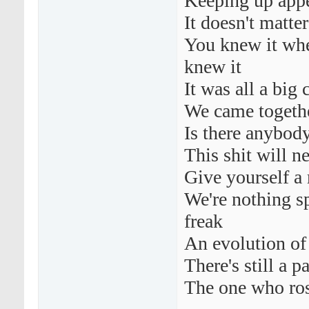
Keeping up appea
It doesn't matter
You knew it whe
knew it
It was all a big
We came togethe
Is there anybody 
This shit will n
Give yourself a 
We're nothing sp
freak
An evolution of 
There's still a 
The one who ros