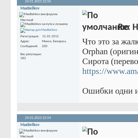
24.01.2023
22:50
MaxBelikov
Местный
Re: 
Регистрация
15.05.2015
Что это за жал
Адрес
Минск, Беларусь
Сообщений
200
Orphan (оригин
Вес репутации
Сирота (перево
182
https://www.ama
Ошибки одни 
24.01.2023
22:54
MaxBelikov
Местный