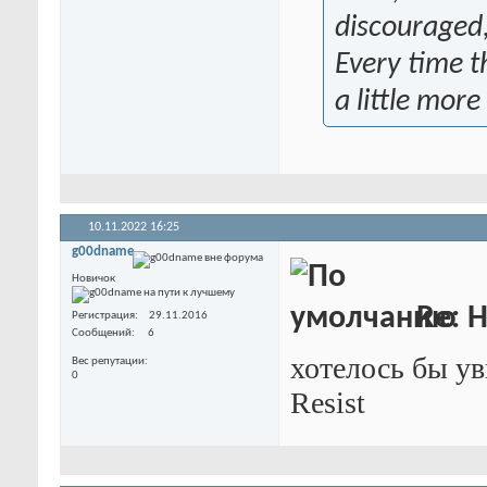
discouraged, 
Every time th
a little more
10.11.2022
16:25
g00dname
Новичок
Re: 
Регистрация
29.11.2016
Сообщений
6
хотелось бы ув
Вес репутации
0
Resist