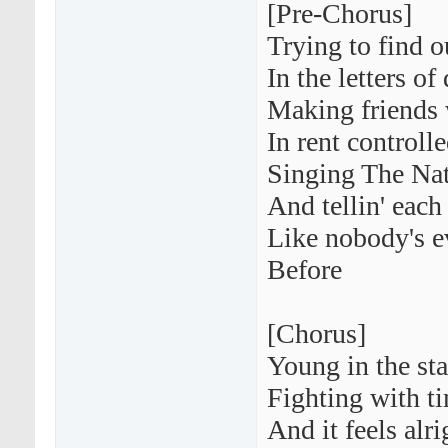
[Pre-Chorus]
Trying to find o
In the letters of
Making friends 
In rent controll
Singing The Nat
And tellin' each
Like nobody's ev
Before
[Chorus]
Young in thе sta
Fighting with ti
And it feels alri