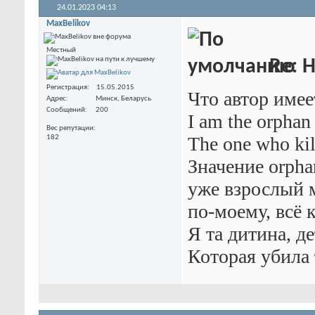
24.01.2023
04:13
MaxBelikov
Местный
Re: 
Регистрация
15.05.2015
Что автор имее
Адрес
Минск, Беларусь
Сообщений
200
I am the orphan
Вес репутации
The one who kil
182
Значение orpha
уже взрослый
по-моему, всё 
Я та дитина, де
Которая убила