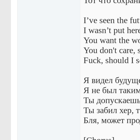
Тот что сохран
I’ve seen the fu
I wasn’t put her
You want the wor
You don't care, 
Fuck, should I s
Я видел будущ
Я не был таки
Ты допускаешь
Ты забил хер, т
Бля, может про