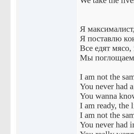
We take the live
Я максималист,
Я поставлю кон
Все едят мясо,
Мы поглощаем 
I am not the sa
You never had 
You wanna know
I am ready, the l
I am not the sa
You never had i