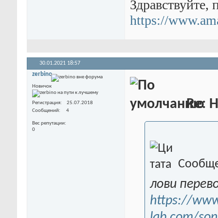
Здравствуйте, 
https://www.am
30.01.2021
18:57
zerbino
Новичок
Re: 
Регистрация
25.07.2018
Сообщений
4
Вес репутации
0
Сообще
лови перев
https://ww
lab.com/son