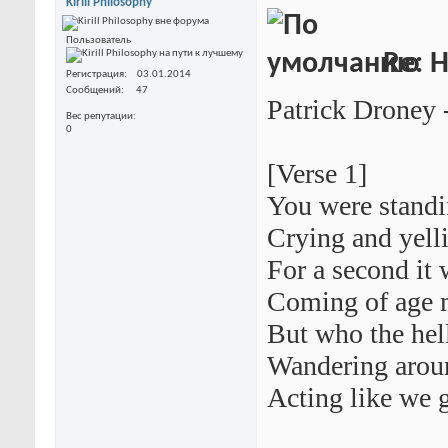
Kirill Philosophy
Пользователь
Re: 
Регистрация
03.01.2014
Сообщений
47
Patrick Droney 
Вес репутации
0
[Verse 1]
You were standi
Crying and yell
For a second it 
Coming of age 
But who the hel
Wandering aroun
Acting like we g