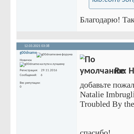
Благодарю! Так
12.03.2021
03:38
g00dname
Новичок
Re: 
Регистрация
29.11.2016
Сообщений
6
добавьте пожал
Вес репутации
0
Natalie Imbrugli
Troubled By th
спасибо!