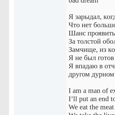
bad dream
Я зарыдал, ког
Что нет больше
Шанс проявить
За толстой обо
Замчище, из ко
Я не был готов
Я впадаю в отч
другом дурном
I am a man of ex
I’ll put an end 
We eat the meat 