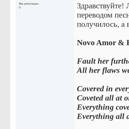
Здравствуйте! 
Вес репутации
0
переводом пес
получилось, а в
Novo Amor & Ed
Fault her furth
All her flaws w
Covered in ever
Coveted all at 
Everything cov
Everything all 