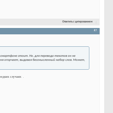
Ответить с цитированием
#7
а смартфоне стоит. Но, для перевода текстов он не
еня огорчает, выдавая бессмысленный набор слов. Может,
 редких случаях
.