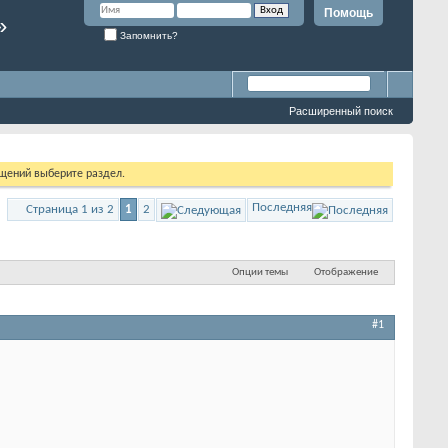
Помощь
»
Запомнить?
Расширенный поиск
бщений выберите раздел.
Последняя
Страница 1 из 2
1
2
Опции темы
Отображение
#1