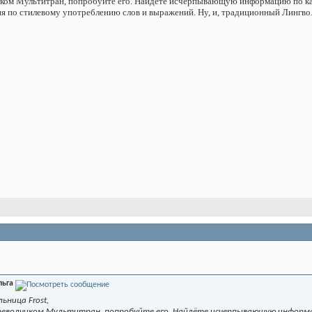
иком Мультитран, попробуйте его. Найдёте исчерпывающую информацию по каж
 по стилевому употреблению слов и выражений. Ну, и, традиционный Лингво
льга
ница Frost,
ереводчиком Мультитран, попробуйте его. Найдёте исчерпывающую информа