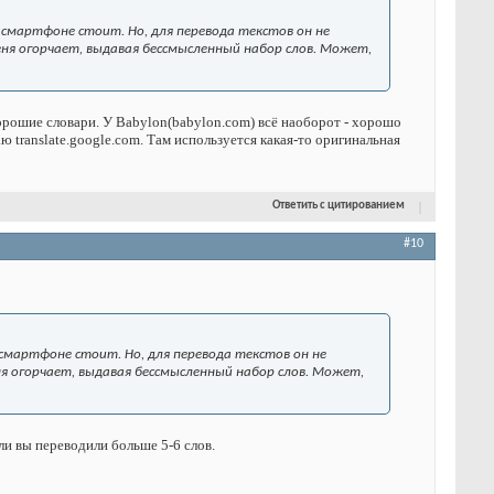
а смартфоне стоит. Но, для перевода текстов он не
еня огорчает, выдавая бессмысленный набор слов. Может,
орошие словари. У Babylon(babylon.com) всё наоборот - хорошо
ю translate.google.com. Там используется какая-то оригинальная
Ответить с цитированием
#10
а смартфоне стоит. Но, для перевода текстов он не
ня огорчает, выдавая бессмысленный набор слов. Может,
ли вы переводили больше 5-6 слов.