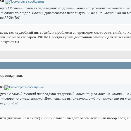
ost
Lingvo 12 самый лучший переводчик на данный момент, у самого на компе и н
ит слова по отдельности. Для текстов использую PROMT, но частенько он м
чше PROMTa?
асть, т.е. неудобный интерфейс и проблемы с переводом словосочетаний, но х
ния, но мало словарей. PROMT всегда тупил, достойной заменой для него счита
 результаты.
 переводчики.
ost
lingvo 12 самый лучший переводчик на данный момент, у самого на компе и н
ит слова по отдельности. Для текстов использую promt, но частенько он ме
ше promta?
йти (платные не в счете) Любой словарь выдает бессмысленный набор слов, ес