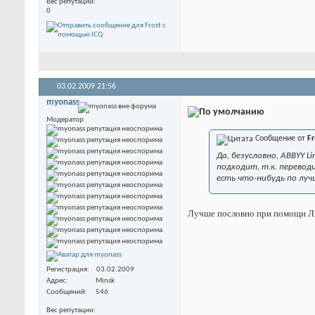
Вес репутации
0
03.02.2009
21:56
myonass
Модератор
Сообщение от
Fr
Да, безусловно, ABBYY 
подходит, т.к. перевод
есть что-нибудь по лу
Лучше пословно при помощи Лин
Регистрация
03.02.2009
Адрес
Minsk
Сообщений
546
Вес репутации