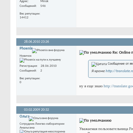
Адрес
Minsk
Сообщений
546
Вес репутации
14412
28.06.2010
23:26
Phoenix
Re: Online
Новичок
Сообщение от
m
Регистрация
28.06.2010
Сообщений
2
Я кроме
http://translate.r
Вес репутации
0
ну я еще знаю
http://translate.g
03.02.2009
20:32
Ольга
Сотрудник Лингво-лаборатории
Амальгама
Уважаемая пользовательница Fro