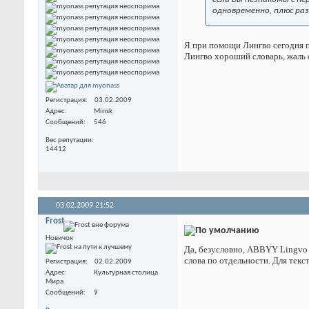
одновременно, плюс ра
Я при помощи Лингво сегодня пе
Лингво хороший словарь, жаль о
Регистрация
03.02.2009
Адрес
Minsk
Сообщений
546
Вес репутации
14412
03.02.2009
21:52
Frost
Новичок
Да, безусловно, ABBYY Lingvo 1
слова по отдельности. Для тек
Регистрация
02.02.2009
Адрес
Культурная столица
Мира
Сообщений
9