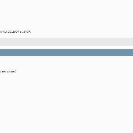
t; 03.02.2009 в
19:09
.
го не знаю!