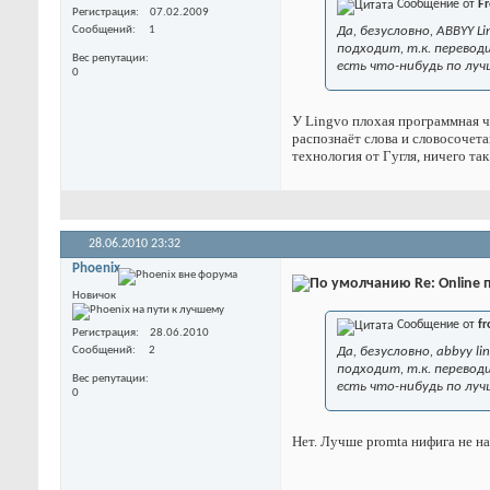
Сообщение от
Fr
Регистрация
07.02.2009
Сообщений
1
Да, безусловно, ABBYY 
подходит, т.к. перевод
Вес репутации
есть что-нибудь по лу
0
У Lingvo плохая программная ч
распознаёт слова и словосочета
технология от Гугля, ничего так
28.06.2010
23:32
Phoenix
Re: Online
Новичок
Сообщение от
fr
Регистрация
28.06.2010
Сообщений
2
Да, безусловно, abbyy 
подходит, т.к. перевод
Вес репутации
есть что-нибудь по луч
0
Нет. Лучше promtа нифига не на