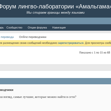
Форум лингво-лаборатории «Амальгама
Мы стираем границы между языками
арь
Сообщество
Опции форума
Навигация
 перевода
Online переводчики
Для размещения своих сообщений необходимо
зарегистрироваться
. Для просмотра соо
Показано с 1 по 15 из 68
еводчики
аш взгляд, самые лучшие, которые можно найти в сети?