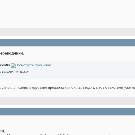
 переводчики.
yonass
u
ничего не знаю!
oogle.com/
. слова и короткие предложения он переводит, а вот с текстами уже не
st,