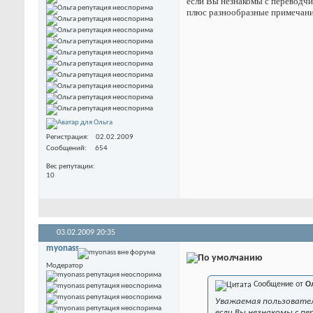
если Вы незнакомы с переводч
плюс разнообразные примечания
Регистрация
02.02.2009
Сообщений
654
Вес репутации
10
03.02.2009
20:35
myonass
Модератор
Сообщение от
О
Уважаемая пользователь
если Вы незнакомы с п