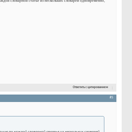
дой словарной статье из нескольких словарей одновременно,
.
Ответить с цитированием
#5
цию по каждой словарной статье из нескольких словарей