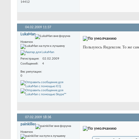
14412
04.02.2009
11:37
LukaMan
Новичок
Пользуюсь Яндексом. То же сам
Регистрация
02.02.2009
Сообщений
4
Вес репутации
0
07.02.2009
18:36
painkiller
Новичок