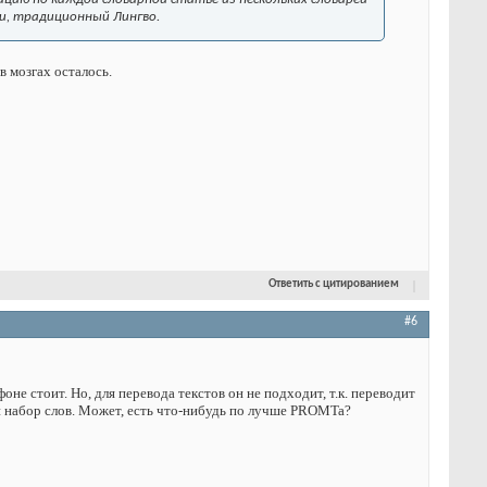
и, традиционный Лингво.
в мозгах осталось.
Ответить с цитированием
#6
е стоит. Но, для перевода текстов он не подходит, т.к. переводит
й набор слов. Может, есть что-нибудь по лучше PROMTa?