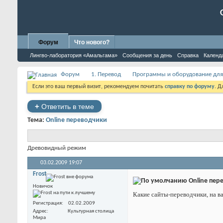
Форум
Что нового?
Лингво-лаборатория «Амальгама»
Сообщения за день
Справка
Календ
Форум
1. Перевод
Программы и оборудование для
Если это ваш первый визит, рекомендуем почитать
справку по форуму
. 
+
Ответить в теме
Тема:
Online переводчики
Древовидный режим
03.02.2009
19:07
Frost
Online пер
Новичок
Какие сайты-переводчики, на в
Регистрация
02.02.2009
Адрес
Культурная столица
Мира