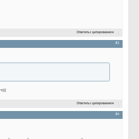
Ответить с цитированием
#3
т(((
Ответить с цитированием
#4