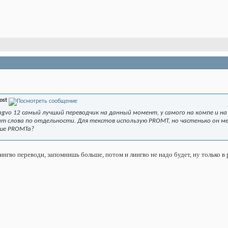
ost
Lingvo 12 самый лучший переводчик на данный момент, у самого на компе и н
ит слова по отдельности. Для текстов использую PROMT, но частенько он м
чше PROMTa?
гво переводи, запомнишь больше, потом и лингво не надо будет, ну только в