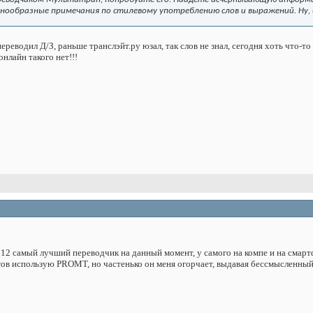
знообразные примечания по стилевому употреблению слов и выражений. Ну, 
реводил Д/З, раньше транслэйт.ру юзал, так слов не знал, сегодня хоть что-то 
нлайн такого нет!!!
2 самый лучший переводчик на данный момент, у самого на компе и на смартфон
стов использую PROMT, но частенько он меня огорчает, выдавая бессмысленны