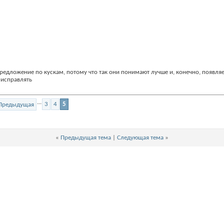
редложение по кускам, потому что так они понимают лучше и, конечно, появля
 исправлять
...
3
4
5
«
Предыдущая тема
|
Следующая тема
»