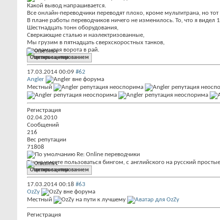
Какой вывод напрашивается.
Все онлайн-переводчики переводят плохо, кроме мультитрана, но тот
В плане работы переводчиков ничего не изменилось. То, что я видел 15
Шестнадцать тонн оборудования,
Сверкающие сталью и наэлектризованные,
Мы грузим в пятнадцать сверхскоростных танков,
Проламывая ворота в рай.
Ответить с цитированием
17.03.2014
00:09
#62
Angler
Местный
Регистрация
02.04.2010
Сообщений
216
Вес репутации
71808
Re: Online переводчики
Вы не умеете пользоваться бингом, с английского на русский просты
Ответить с цитированием
17.03.2014
00:18
#63
OzZy
Местный
Регистрация