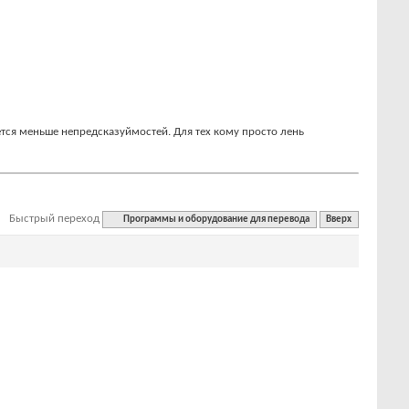
ется меньше непредсказуймостей. Для тех кому просто лень
Быстрый переход
Программы и оборудование для перевода
Вверх