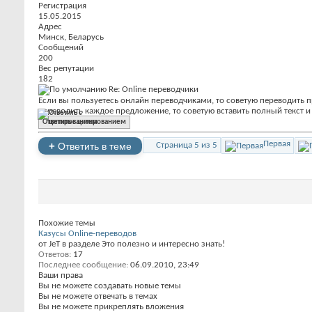
Регистрация
15.05.2015
Адрес
Минск, Беларусь
Сообщений
200
Вес репутации
182
Re: Online переводчики
Если вы пользуетесь онлайн переводчиками, то советую переводить п
переводить каждое предложение, то советую вставить полный текст и
Ответить с цитированием
Первая
+
Ответить в теме
Страница 5 из 5
Похожие темы
Казусы Online-переводов
от JeT в разделе Это полезно и интересно знать!
Ответов:
17
Последнее сообщение:
06.09.2010,
23:49
Ваши права
Вы
не можете
создавать новые темы
Вы
не можете
отвечать в темах
Вы
не можете
прикреплять вложения