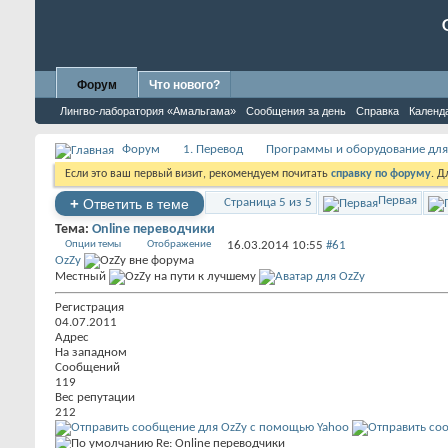
Форум
Что нового?
Лингво-лаборатория «Амальгама»
Сообщения за день
Справка
Календ
Форум
1. Перевод
Программы и оборудование для
Если это ваш первый визит, рекомендуем почитать
справку по форуму
. 
Первая
+
Ответить в теме
Страница 5 из 5
Тема:
Online переводчики
Опции темы
Отображение
16.03.2014
10:55
#61
OzZy
Местный
Регистрация
04.07.2011
Адрес
На западном
Сообщений
119
Вес репутации
212
Re: Online переводчики