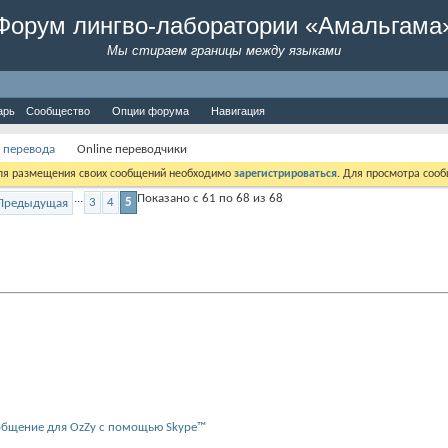
Форум лингво-лаборатории «Амальгама
Мы стираем границы между языками
арь
Сообщество
Опции форума
Навигация
 перевода
Online переводчики
Для размещения своих сообщений необходимо
зарегистрироваться
. Для просмотра соо
...
Показано с 61 по 68 из 68
3
4
5