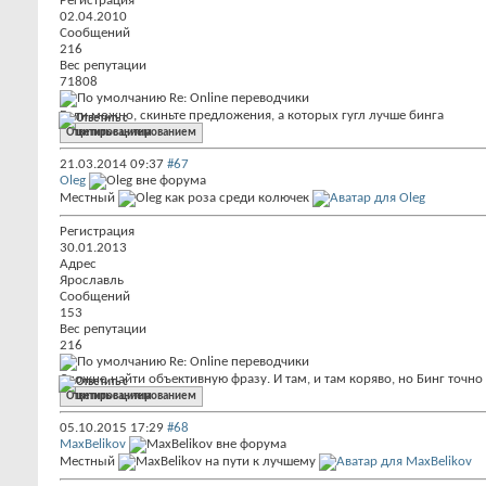
Регистрация
02.04.2010
Сообщений
216
Вес репутации
71808
Re: Online переводчики
Если можно, скиньте предложения, а которых гугл лучше бинга
Ответить с цитированием
21.03.2014
09:37
#67
Oleg
Местный
Регистрация
30.01.2013
Адрес
Ярославль
Сообщений
153
Вес репутации
216
Re: Online переводчики
Сложно найти объективную фразу. И там, и там коряво, но Бинг точно
Ответить с цитированием
05.10.2015
17:29
#68
MaxBelikov
Местный