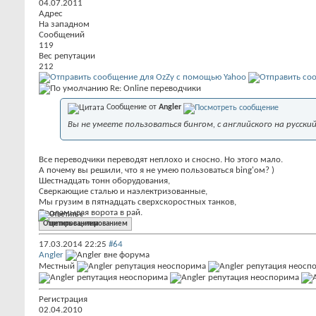
04.07.2011
Адрес
На западном
Сообщений
119
Вес репутации
212
Re: Online переводчики
Сообщение от
Angler
Вы не умеете пользоваться бингом, с английского на русск
Все переводчики переводят неплохо и сносно. Но этого мало.
А почему вы решили, что я не умею пользоваться bing'ом? )
Шестнадцать тонн оборудования,
Сверкающие сталью и наэлектризованные,
Мы грузим в пятнадцать сверхскоростных танков,
Проламывая ворота в рай.
Ответить с цитированием
17.03.2014
22:25
#64
Angler
Местный
Регистрация
02.04.2010