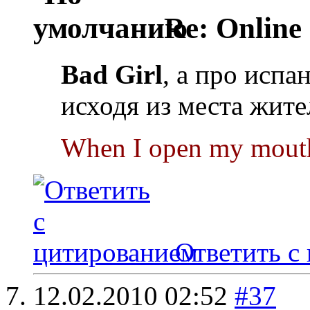
Re: Online
Bad Girl
, а про испа
исходя из места жит
When I open my mouth 
Ответить с
12.02.2010
02:52
#37