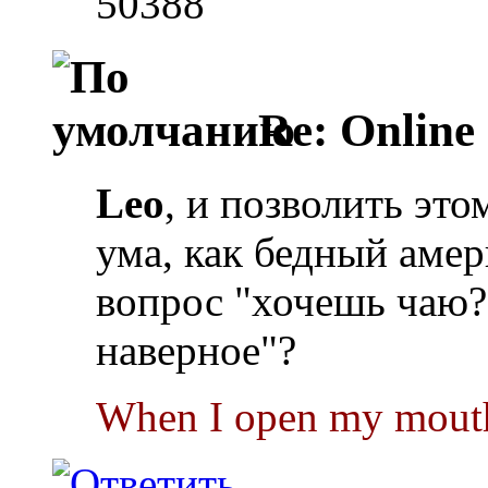
50388
Re: Online
Leo
, и позволить это
ума, как бедный амер
вопрос "хочешь чаю?"
наверное"?
When I open my mouth 