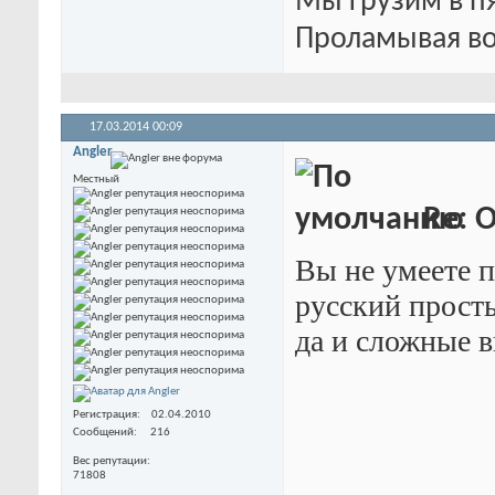
Мы грузим в п
Проламывая во
17.03.2014
00:09
Angler
Местный
Re: O
Вы не умеете п
русский прост
да и сложные в
Регистрация
02.04.2010
Сообщений
216
Вес репутации
71808