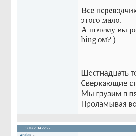
Все переводчик
этого мало.
А почему вы ре
bing'ом? )
Шестнадцать т
Сверкающие ст
Мы грузим в п
Проламывая во
17.03.2014
22:25
Angler