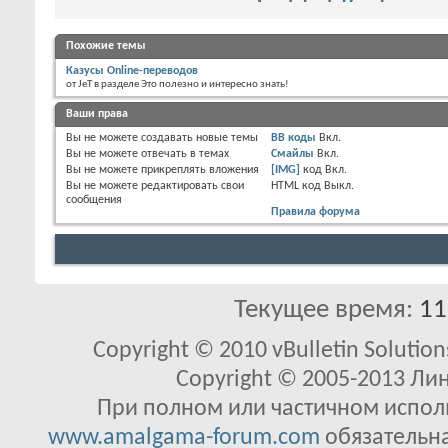
Похожие темы
Казусы Online-переводов
от JeT в разделе Это полезно и интересно знать!
Ваши права
Вы
не можете
создавать новые темы
BB коды
Вкл.
Вы
не можете
отвечать в темах
Смайлы
Вкл.
Вы
не можете
прикреплять вложения
[IMG]
код
Вкл.
Вы
не можете
редактировать свои
HTML код
Выкл.
сообщения
Правила форума
Текущее время:
11
Copyright © 2010 vBulletin Solutions
Copyright © 2005-2013 Ли
При полном или частичном исполь
www.amalgama-forum.com
обязательна