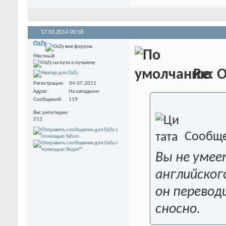
17.03.2014
00:18
OzZy
Местный
Re: O
Регистрация
04.07.2011
Адрес
На западном
Сообщений
119
Вес репутации
212
Сообще
Вы не умее
английског
он перевод
сносно.