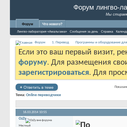
Форум лингво-л
Мы стираем
Форум
Что нового?
Лингво-лаборатория «Амальгама»
Сообщения за день
Справка
Календ
Форум
1. Перевод
Программы и оборудование для
Если это ваш первый визит, р
форуму
. Для размещения св
зарегистрироваться
. Для про
+
Ответить в теме
Показано
Тема:
Online переводчики
16.03.2014
10:55
OzZy
Местный