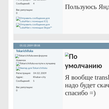
Сообщений
4
Пользуюсь Янде
Вес репутации
0
05.02.2009
08:06
Tokarichifuka
Новичок
Регистрация
04.02.2009
Я вообще trans
Адрес
Khabar-city
Сообщений
5
надо будет скач
Вес репутации
спасибо =)
0