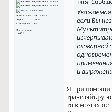
Сообще
Уважаемая 
Регистрация
03.02.2009
если Вы не
Адрес
Minsk
Сообщений
546
Мультитра
Вес репутации
14412
исчерпыва
словарной 
одновремен
примечания
и выражени
Я при помощи 
транслэйт.ру юз
то в мозгах ост