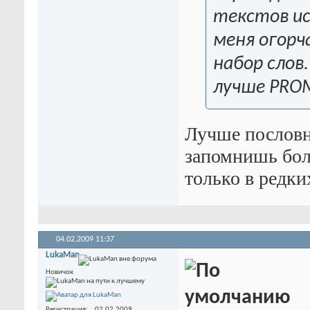
текстов ис
меня огорч
набор слов
лучше PRO
Лучше пословн
запомнишь боль
только в редки
04.02.2009
11:37
LukaMan
Новичок
Регистрация
02.02.2009