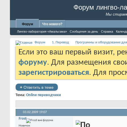
Форум лингво-л
Мы стираем
Форум
Что нового?
Лингво-лаборатория «Амальгама»
Сообщения за день
Справка
Календ
Форум
1. Перевод
Программы и оборудование для
Если это ваш первый визит, р
форуму
. Для размещения св
зарегистрироваться
. Для про
+
Ответить в теме
Тема:
Online переводчики
03.02.2009
19:07
Frost
Новичок