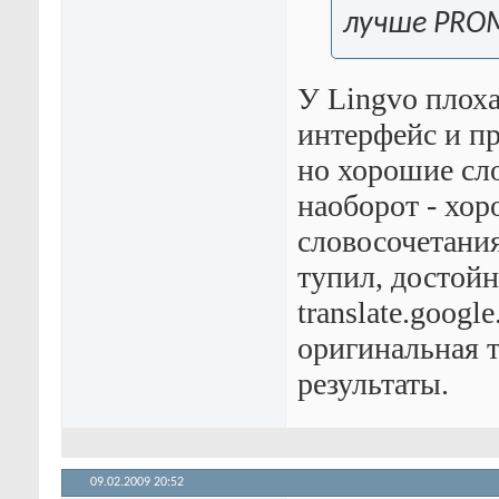
лучше PRO
У Lingvo плоха
интерфейс и п
но хорошие сло
наоборот - хор
словосочетани
тупил, достойн
translate.googl
оригинальная т
результаты.
09.02.2009
20:52