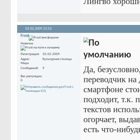
Лингво хороший
03.02.2009
21:52
Frost
Новичок
Регистрация
02.02.2009
Адрес
Культурная столица
Мира
Да, безусловн
Сообщений
9
переводчик на 
Вес репутации
0
смартфоне стои
подходит, т.к.
текстов испол
огорчает, выда
есть что-нибу