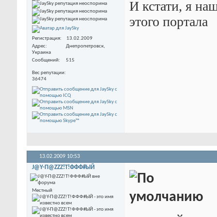
И кстати, я на
этого портала
Регистрация
13.02.2009
Адрес
Днепропетровск,
Украина
Сообщений
515
Вес репутации
36474
13.02.2009
10:53
J@Y-П@ZZZ!T!ФФФ#ЫЙ
Местный