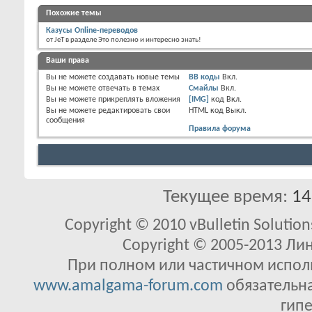
Похожие темы
Казусы Online-переводов
от JeT в разделе Это полезно и интересно знать!
Ваши права
Вы
не можете
создавать новые темы
BB коды
Вкл.
Вы
не можете
отвечать в темах
Смайлы
Вкл.
Вы
не можете
прикреплять вложения
[IMG]
код
Вкл.
Вы
не можете
редактировать свои
HTML код
Выкл.
сообщения
Правила форума
Текущее время:
14
Copyright © 2010 vBulletin Solutions
Copyright © 2005-2013 Ли
При полном или частичном исполь
www.amalgama-forum.com
обязательна
гипе