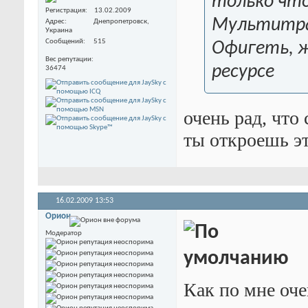
только что
Регистрация
13.02.2009
Мультитр
Адрес
Днепропетровск,
Украина
Сообщений
515
Офигеть, ж
Вес репутации
ресурсе
36474
очень рад, что
ты откроешь эт
16.02.2009
13:53
Орион
Модератор
Как по мне оч