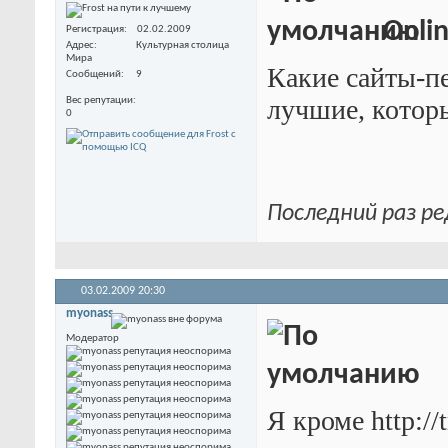
Onli
Регистрация
02.02.2009
Адрес
Культурная столица
Мира
Какие сайты-пе
Сообщений
9
лучшие, котор
Вес репутации
0
Последний раз ре
03.02.2009
20:30
myonass
Модератор
Я кроме http://