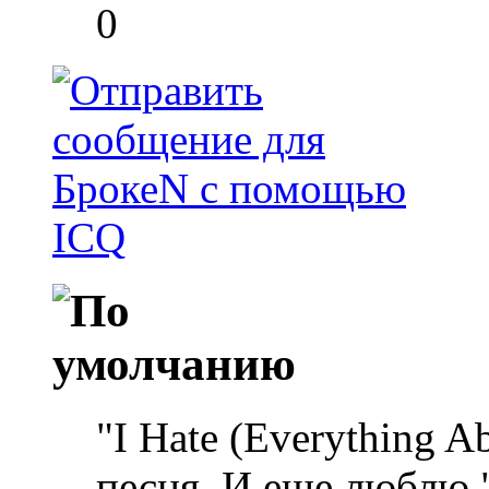
0
"I Hate (Everything 
песня. И еще люблю 