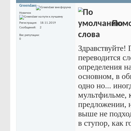
Greendaer
Новичок
Помо
Регистрация
18.11.2019
Сообщений
2
слова
Вес репутации
0
Здравствуйте! 
переводится сл
определения на 
основном, в об
одно но... ино
мультфильме, к
предложении, н
выше не подход
в ступор, как г