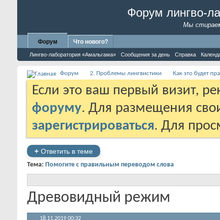
Форум лингво-л
Мы стираем
Форум
Что нового?
Лингво-лаборатория «Амальгама»
Сообщения за день
Справка
Календ
Форум
2. Проблемы лингвистики
Как это будет пр
Если это ваш первый визит, р
форуму
. Для размещения св
зарегистрироваться
. Для про
+
Ответить в теме
Тема:
Помогите с правильным переводом слова
Древовидный режим
18.11.2019
00:32