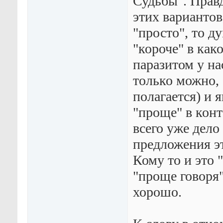
Судьбы". Правд
этих вариантов
"просто", то д
"короче" в как
паразитом у на
только можно, 
полагается) и 
"проще" в конт
всего уже дело
предложения эт
Кому то и это 
"проще говоря"
хорошо.