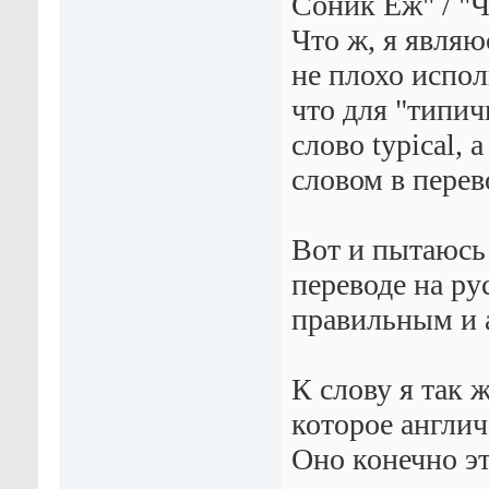
Соник Еж" / "Ч
Что ж, я явля
не плохо испол
что для "типич
слово typical, 
словом в перев
Вот и пытаюсь 
переводе на ру
правильным и а
К слову я так 
которое англич
Оно конечно эт