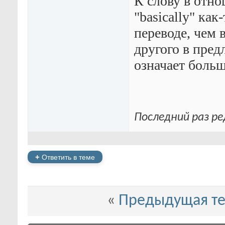
К слову в отно
"basically" ка
переводе, чем 
другого в пред
означает больш
Последний раз ре
+
Ответить в теме
«
Предыдущая т