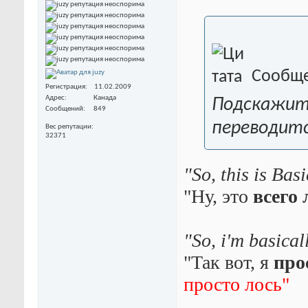
Сообще
Регистрация
11.02.2009
Адрес
Канада
Подскажите
Сообщений
849
переводится
Вес репутации
32371
"So, this is Bas
"Ну, это
всего
"So, i'm basica
"Так вот, я
про
просто лось"