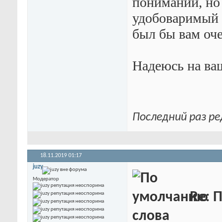
понимании, но 
удобоваримый п
был бы вам оче
Надеюсь на ва
Последний раз ре
18.11.2019
01:17
juzy
Модератор
Re: 
слова