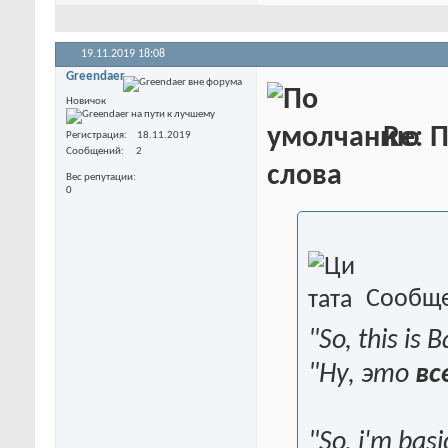
19.11.2019
18:08
Greendaer
Новичок
Re: 
Регистрация
18.11.2019
Сообщений
2
слова
Вес репутации
0
Сообще
"So, this is
"Ну, это
вс
"So, i'm bas