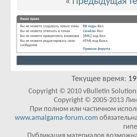
«
Предыдущая т
Ваши права
Вы
не можете
создавать новые темы
BB коды
Вкл.
Вы
не можете
отвечать в темах
Смайлы
Вкл.
Вы
не можете
прикреплять вложения
[IMG]
код
Вкл.
Вы
не можете
редактировать свои
HTML код
Выкл.
сообщения
Правила форума
Текущее время:
19
Copyright © 2010 vBulletin Solutions
Copyright © 2005-2013 Ли
При полном или частичном исполь
www.amalgama-forum.com
обязательна
гипе
Публикация материалов возможна 