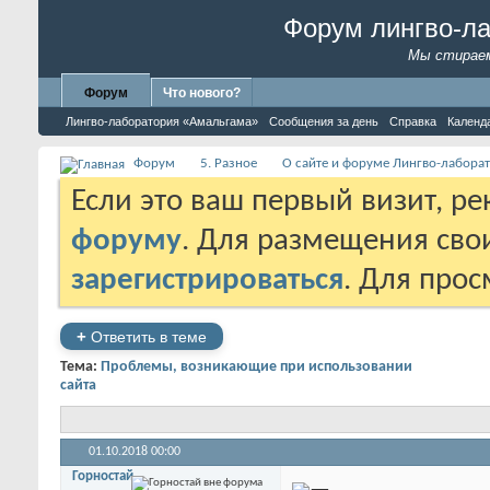
Форум лингво-л
Мы стираем
Форум
Что нового?
Лингво-лаборатория «Амальгама»
Сообщения за день
Справка
Календ
Форум
5. Разное
О сайте и форуме Лингво-лабора
Если это ваш первый визит, р
форуму
. Для размещения св
зарегистрироваться
. Для про
+
Ответить в теме
Тема:
Проблемы, возникающие при использовании
сайта
01.10.2018
00:00
Горностай