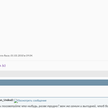
га-Лиса; 01.03.2010 в
19:04
.
. (c)
an_UndeaD
ы посоветуйте что-нибудь, разве трудно? вам же самим и выгодней, чтоб б