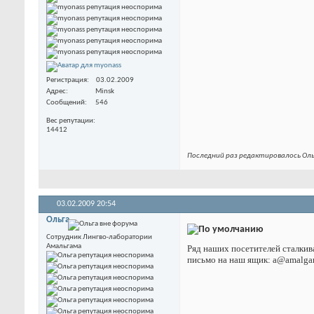
Регистрация
03.02.2009
Адрес
Minsk
Сообщений
546
Вес репутации
14412
Последний раз редактировалось Оль
03.02.2009
20:54
Ольга
Сотрудник Лингво-лаборатории
Амальгама
Ряд наших посетителей сталкив
письмо на наш ящик: a@amalga