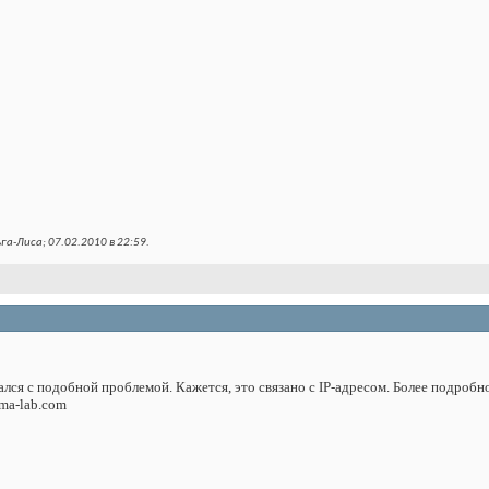
га-Лиса; 07.02.2010 в
22:59
.
ался с подобной проблемой. Кажется, это связано с IP-адресом. Более подроб
ma-lab.com