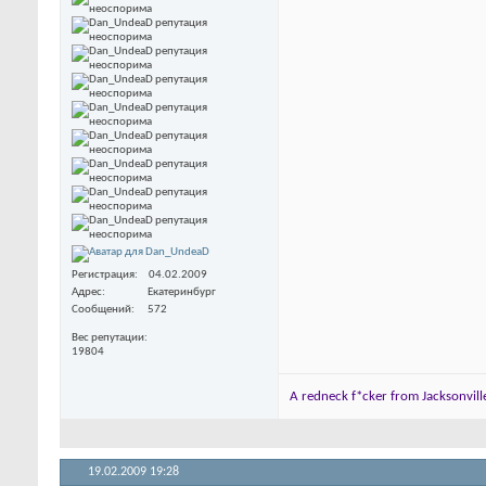
Регистрация
04.02.2009
Адрес
Екатеринбург
Сообщений
572
Вес репутации
19804
A redneck f*cker from Jacksonville
19.02.2009
19:28