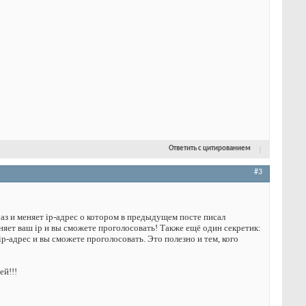
Ответить с цитированием
#3
раз и меняет ip-адрес о котором в предыдущем посте писал
еняет ваш ip и вы сможете проголосовать! Также ещё один секретик:
 ip-адрес и вы сможете проголосовать. Это полезно и тем, кого
ей!!!