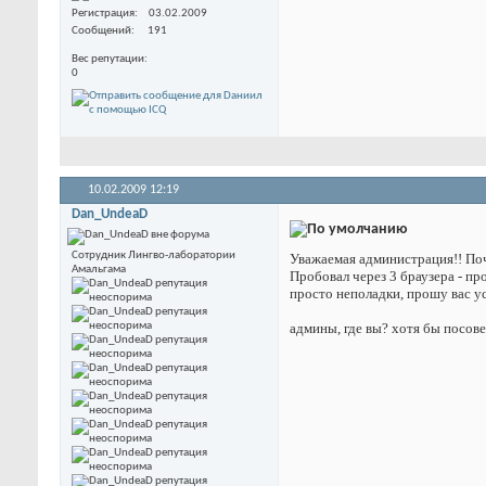
Регистрация
03.02.2009
Сообщений
191
Вес репутации
0
10.02.2009
12:19
Dan_UndeaD
Сотрудник Лингво-лаборатории
Уважаемая администрация!! Поче
Амальгама
Пробовал через 3 браузера - пр
просто неполадки, прошу вас у
админы, где вы? хотя бы посове