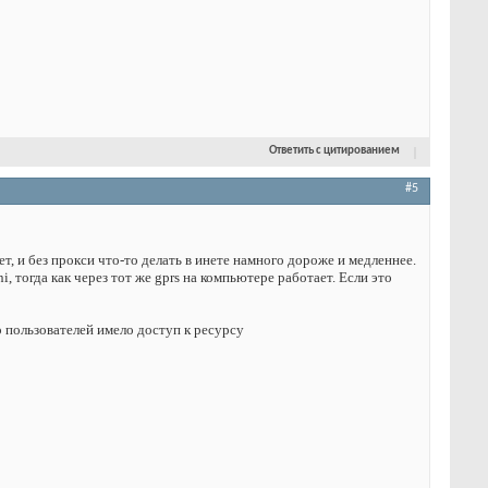
Ответить с цитированием
#5
, и без прокси что-то делать в инете намного дороже и медленнее.
, тогда как через тот же gprs на компьютере работает. Если это
о пользователей имело доступ к ресурсу