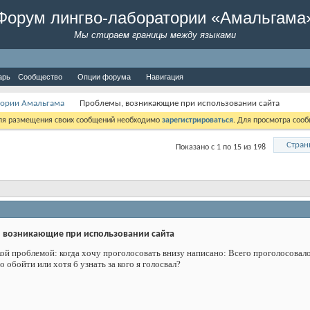
Форум лингво-лаборатории «Амальгама
Мы стираем границы между языками
арь
Сообщество
Опции форума
Навигация
тории Амальгама
Проблемы, возникающие при использовании сайта
Для размещения своих сообщений необходимо
зарегистрироваться
. Для просмотра соо
Стран
Показано с 1 по 15 из 198
возникающие при использовании сайта
ой проблемой: когда хочу проголосовать внизу написано: Всего проголосовало
то обойти или хотя б узнать за кого я голосвал?