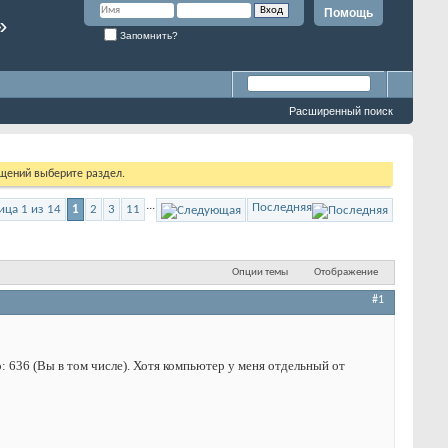
Помощь
»
Запомнить?
Расширенный поиск
бщений выберите раздел.
...
Последняя
ица 1 из 14
1
2
3
11
Опции темы
Отображение
#1
: 636 (Вы в том числе). Хотя компьютер у меня отдельный от