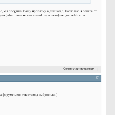
е, мы обсудили Вашу проблему 4 дня назад. Насколько я поняла, то
ма (admin) или нам на е-mail: a(собачка)amalgama-lab.com.
Ответить с цитированием
#7
 на форуме меня так отсюда выбросили..)