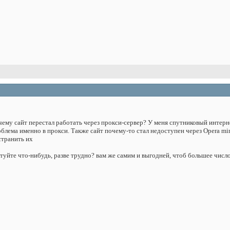
му сайт перестал работать через прокси-сервер? У меня спутниковый интернет
облема именно в прокси. Также сайт почему-то стал недоступен через Opera mini
странить их
туйте что-нибудь, разве трудно? вам же самим и выгодней, чтоб большее числ