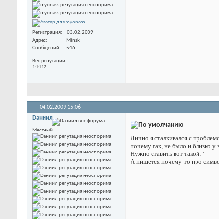
Регистрация
03.02.2009
Адрес
Minsk
Сообщений
546
Вес репутации
14412
04.02.2009
15:06
Dаниил
Местный
Лично я сталкивался с проблемо
почему так, не было и близко у 
Нужно ставить вот такой: '
А пишется почему-то про симво