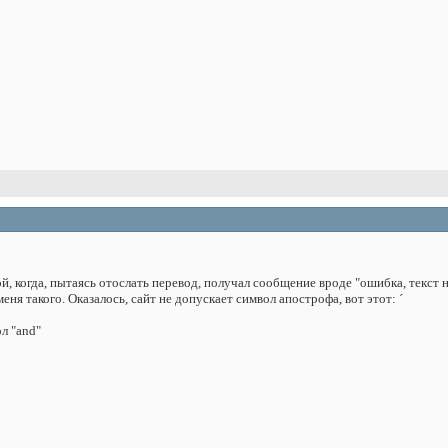
й, когда, пытаясь отослать перевод, получал сообщение вроде "ошибка, текст 
меня такого. Оказалось, сайт не допускает символ апострофа, вот этот: ´
л "and"