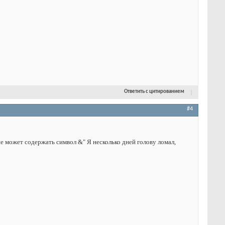
Ответить с цитированием
#4
не может содержать символ &" Я несколько дней голову ломал,