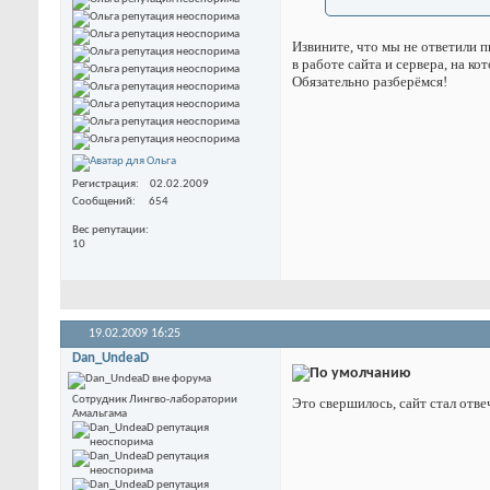
Извините, что мы не ответили п
в работе сайта и сервера, на к
Обязательно разберёмся!
Регистрация
02.02.2009
Сообщений
654
Вес репутации
10
19.02.2009
16:25
Dan_UndeaD
Сотрудник Лингво-лаборатории
Это свершилось, сайт стал отвеч
Амальгама