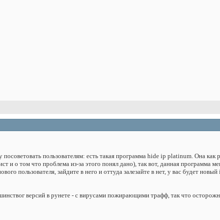
 посоветовать пользователям: есть такая программа hide ip platinum. Она как 
ст и о том что проблема из-за этого понял дано), так вот, данная программа м
вого пользователя, зайдите в него и оттуда залезайте в нет, у вас будет новый
ьшинствог версий в рунете - с вирусами пожирающими трафф, так что осторожн