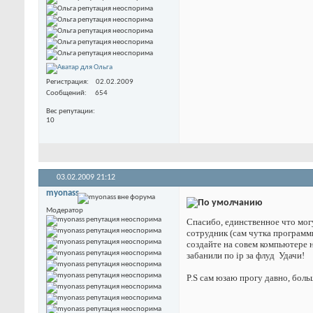
Регистрация
02.02.2009
Сообщений
654
Вес репутации
10
03.02.2009
21:12
myonass
Модератор
Спасибо, единственное что могу
сотрудник (сам чутка программи
создайте на совем компьютере но
забанили по ip за флуд
Удачи!
P.S сам юзаю прогу давно, бол