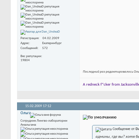
Регистрация
04.02.2009
Адрес
Екатеринбург
Сообщений
572
Вес репутации
19804
Последний раз редактировалось Оль
A redneck f*cker from Jacksonville
15.02.2009
17:12
Ольга
Сотрудник Лингво-лаборатории
Амальгама
Сообщение от
D
админы, где вы? хотя б