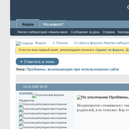
Форум
Что нового?
Лингво-лаборатория «Амальгама»
Сообщения за день
Справка
Календ
Форум
5. Разное
О сайте и форуме Лингво-лабора
Если это ваш первый визит, рекомендуем почитать
справку по форуму
. 
+
Ответить в теме
Тема:
Проблемы, возникающие при использовании сайта
03.02.2009
20:39
myonass
Проблемы, 
Модератор
Неоднократно сталкивался с так
родителей, я не голосвал. Как э