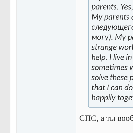
parents. Yes,
My parents 
следующего
могу). My par
strange worl
help. I live
sometimes we
solve these 
that I can do
happily toge
СПС, а ты вооб