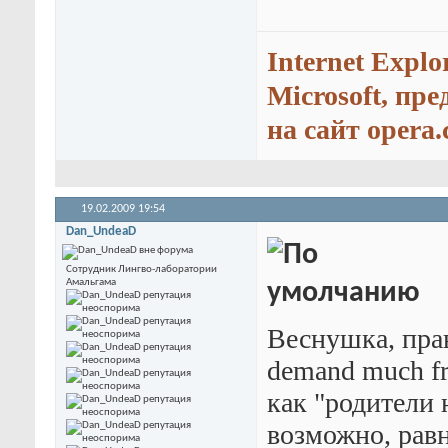
Internet Explo
Microsoft, пр
на сайт opera.
19.02.2009
19:54
Dan_UndeaD
Сотрудник Лингво-лаборатории
Амальгама
Веснушка, прав
demand much fr
как "родители н
возможно, равн