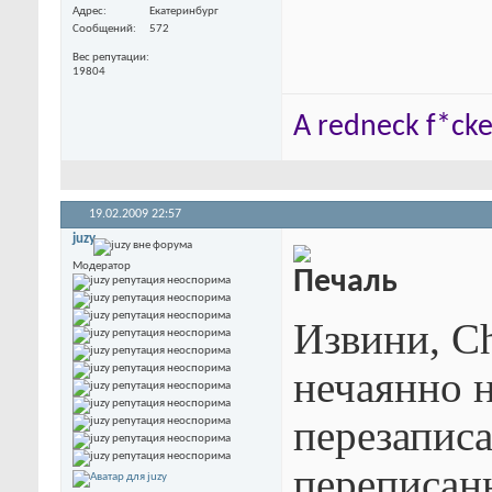
Адрес
Екатеринбург
Сообщений
572
Вес репутации
19804
A redneck f*cker
19.02.2009
22:57
juzy
Модератор
Извини, Ch
нечаянно н
перезапис
переписан