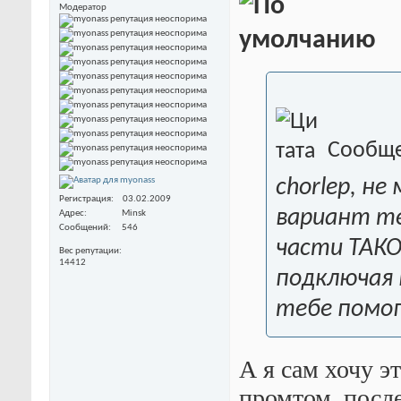
Модератор
Сообще
chorlep, н
Регистрация
03.02.2009
вариант те
Адрес
Minsk
Сообщений
546
части ТАКО
Вес репутации
14412
подключая 
тебе помог
А я сам хочу э
промтом, посл