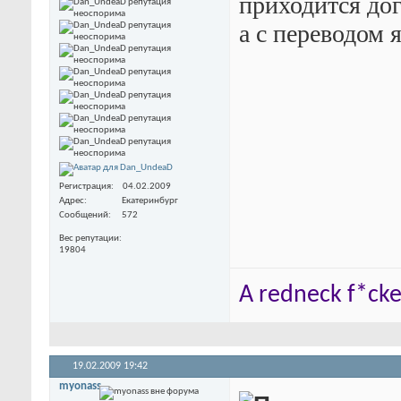
приходится до
а с переводом я
Регистрация
04.02.2009
Адрес
Екатеринбург
Сообщений
572
Вес репутации
19804
A redneck f*cker
19.02.2009
19:42
myonass