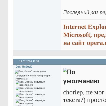
Последний раз ре
Internet Explo
Microsoft, пр
на сайт opera.
19.02.2009
19:39
Dan_UndeaD
Сотрудник Лингво-лаборатории
Амальгама
chorlep, не мо
текста?) прос