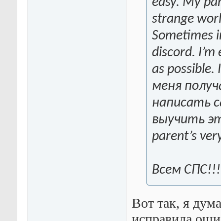
easy. My par
strange worl
Sometimes in
discord. I’m
as possible.
меня получ
написать с
выучить это!
parent’s ver
Всем СПС!!!
Вот так, я дум
исправила оши