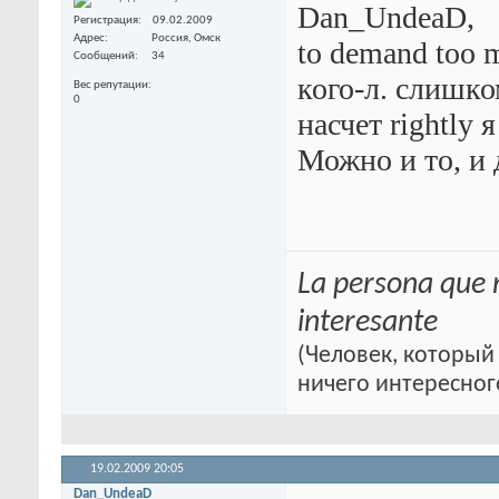
Dan_UndeaD,
Регистрация
09.02.2009
Адрес
Россия, Омск
to demand too 
Сообщений
34
кого-л. слишко
Вес репутации
0
насчет rightly я
Можно и то, и 
La persona que 
interesante
(Человек, который 
ничего интересног
19.02.2009
20:05
Dan_UndeaD