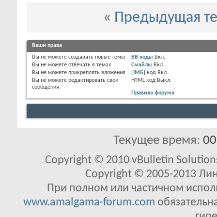
«
Предыдущая т
Ваши права
Вы
не можете
создавать новые темы
BB коды
Вкл.
Вы
не можете
отвечать в темах
Смайлы
Вкл.
Вы
не можете
прикреплять вложения
[IMG]
код
Вкл.
Вы
не можете
редактировать свои
HTML код
Выкл.
сообщения
Правила форума
Текущее время:
00
Copyright © 2010 vBulletin Solutions
Copyright © 2005-2013 Ли
При полном или частичном исполь
www.amalgama-forum.com
обязательна
гипе