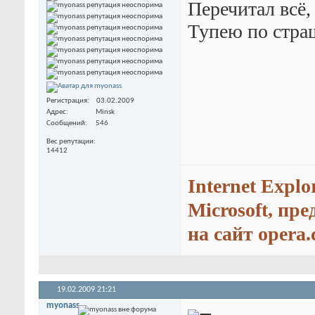
Перечитал всё, 
Тупею по страш
Регистрация
03.02.2009
Адрес
Minsk
Сообщений
546
Вес репутации
14412
Internet Explo
Microsoft, пр
на сайт opera.
19.02.2009
21:21
myonass