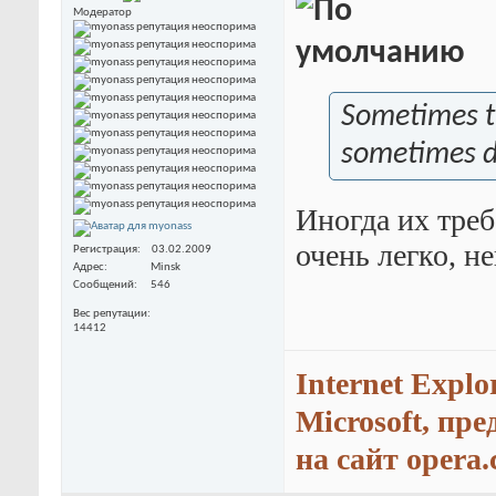
Модератор
Sometimes th
sometimes d
Иногда их треб
очень легко, н
Регистрация
03.02.2009
Адрес
Minsk
Сообщений
546
Вес репутации
14412
Internet Explo
Microsoft, пр
на сайт opera.