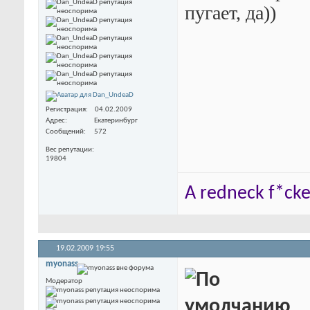
пугает, да))
Регистрация
04.02.2009
Адрес
Екатеринбург
Сообщений
572
Вес репутации
19804
A redneck f*cker
19.02.2009
19:55
myonass
Модератор