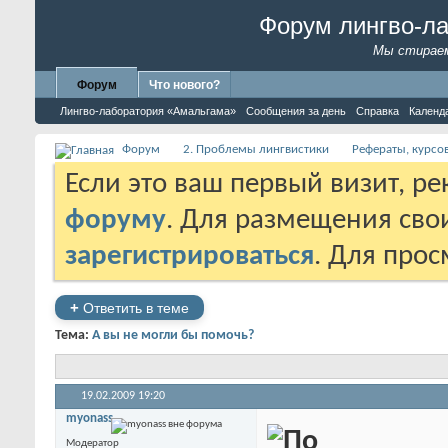
Форум лингво-л
Мы стираем
Форум
Что нового?
Лингво-лаборатория «Амальгама»
Сообщения за день
Справка
Календ
Форум
2. Проблемы лингвистики
Рефераты, курсо
Если это ваш первый визит, р
форуму
. Для размещения св
зарегистрироваться
. Для про
+
Ответить в теме
Тема:
А вы не могли бы помочь?
19.02.2009
19:20
myonass
Модератор