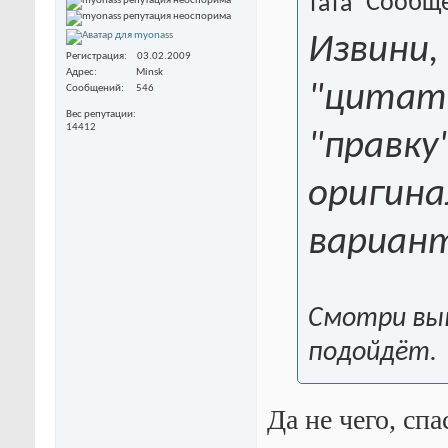
Сообще
Извини,
Регистрация
03.02.2009
Адрес
Minsk
"цитат
Сообщений
546
Вес репутации
14412
"правку
оригина
вариан
Смотри вы
подойдёт.
Да не чего, сп