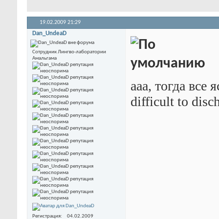
19.02.2009
21:29
Dan_UndeaD
Сотрудник Лингво-лаборатории
Амальгама
ааа, тогда все 
difficult to dis
Регистрация
04.02.2009