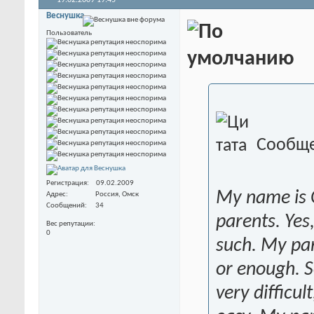
19.02.2009
19:45
Веснушка
Пользователь
Сообще
Регистрация
09.02.2009
My name is O
Адрес
Россия, Омск
Сообщений
34
parents. Yes
Вес репутации
0
such. My pa
or enough. 
very difficu