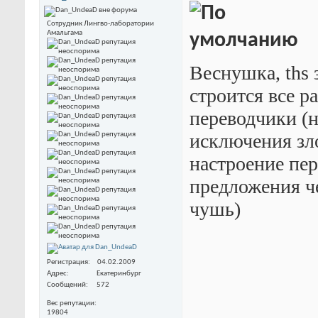
Сотрудник Лингво-лаборатории
Амальгама
Веснушка, ths 
строится все р
переводчики (н
исключения зло
настроение пер
предложения че
чушь)
Регистрация
04.02.2009
Адрес
Екатеринбург
Сообщений
572
Вес репутации
19804