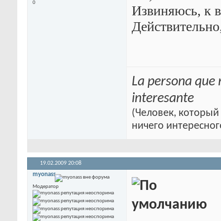
0
Извиняюсь, к в
Действительно,
La persona que 
interesante
(Человек, который 
ничего интересног
19.02.2009
20:08
myonass
Модератор