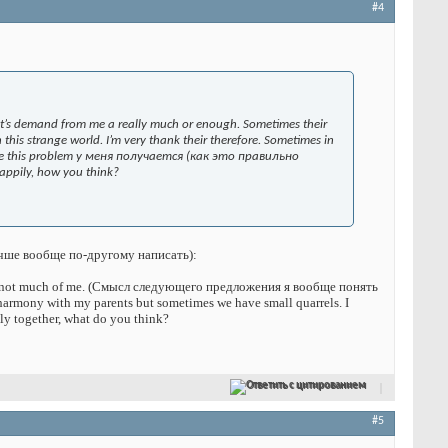
#4
rent’s demand from me a really much or enough. Sometimes their
this strange world. I’m very thank their therefore. Sometimes in
settle this problem у меня получается (как это правильно
appily, how you think?
учше вообще по-другому написать):
emand not much of me. (Смысл следующего предложения я вообще понять
 in harmony with my parents but sometimes we have small quarrels. I
pily together, what do you think?
Ответить с цитированием
#5