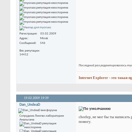
Регистрация
03.02.2009
Адрес
Minsk
Сообщений
546
Вес репутации
14412
Последний раз редактировалось myo
Internet Explorer - это такая 
19.02.2009
19:39
Dan_UndeaD
Сотрудник Лингво-лаборатории
chorlep, не мог бы ты написат
Амальгама
помогу.