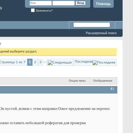
Помощь
»
Запомнить?
Расширенный поиск
?
бщений выберите раздел.
...
Последняя
Страница 1 из 7
1
2
3
Опции темы
Отображение
#1
 Он пустой, всвязи с этим направил Ольге предложение на перенос
можно оставить небольшой рефератик для проверки