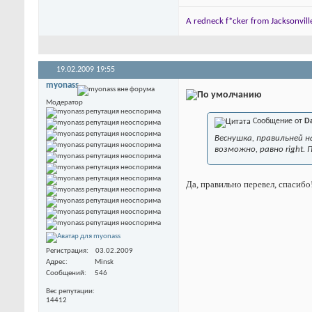
A redneck f*cker from Jacksonville
19.02.2009
19:55
myonass
Модератор
Сообщение от
D
Веснушка, правильней на
возможно, равно right. 
Да, правильно перевел, спасиб
Регистрация
03.02.2009
Адрес
Minsk
Сообщений
546
Вес репутации
14412