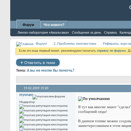
Форум
Что нового?
Лингво-лаборатория «Амальгама»
Сообщения за день
Справка
Календ
Форум
2. Проблемы лингвистики
Рефераты, курсо
Если это ваш первый визит, рекомендуем почитать
справку по форуму
. 
+
Ответить в теме
Тема:
А вы не могли бы помочь?
19.02.2009
19:20
myonass
Модератор
Я тут как многие знают "сделал
сообщений сюда!
В данном топике можно создова
заинетересованым в этом лицам,