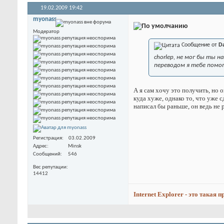
19.02.2009
19:42
myonass
Модератор
Сообщение от
D
chorlep, не мог бы ты 
переводом я тебе помог
А я сам хочу это получить, но 
куда хуже, однако то, что уже 
написал бы раньше, он ведь не 
Регистрация
03.02.2009
Адрес
Minsk
Сообщений
546
Вес репутации
14412
Internet Explorer - это такая 