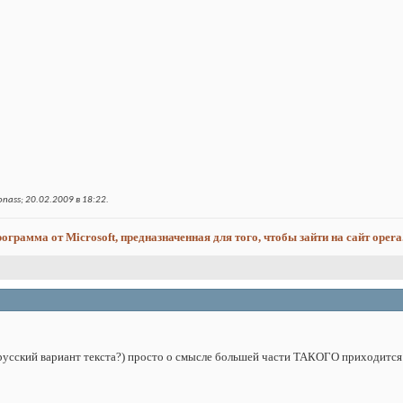
nass; 20.02.2009 в
18:22
.
программа от Microsoft, предназначенная для того, чтобы зайти на сайт opera
ь русский вариант текста?) просто о смысле большей части ТАКОГО приходится