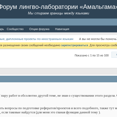
Форум лингво-лаборатории «Амальгама
Мы стираем границы между языками
арь
Сообщество
Опции форума
Навигация
вые, дипломные проекты по иностранным языкам
А вы не могли бы помочь
Для размещения своих сообщений необходимо
зарегистрироваться
. Для просмотра соо
Показано с 1 по 15 из 100
" пару работ в обсолютно другой теме, не знав о существовании этого раздела.
ть вопросы по подготовке рефератов/проектов и всего подобного, также тут 
 если таковые найдутся (для меня это гланая функция данной тему ).