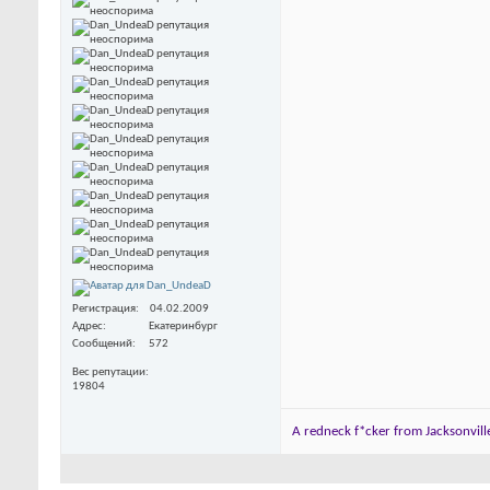
Регистрация
04.02.2009
Адрес
Екатеринбург
Сообщений
572
Вес репутации
19804
A redneck f*cker from Jacksonville