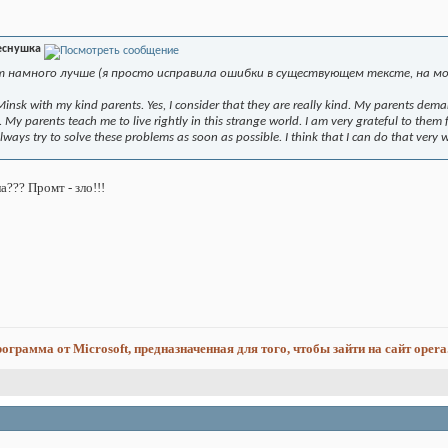
еснушка
т намного лучше (я просто исправила ошибки в существующем тексте, на мо
n Minsk with my kind parents. Yes, I consider that they are really kind. My parent
 parents teach me to live rightly in this strange world. I am very grateful to them f
lways try to solve these problems as soon as possible. I think that I can do that very 
??? Промт - зло!!!
программа от Microsoft, предназначенная для того, чтобы зайти на сайт opera