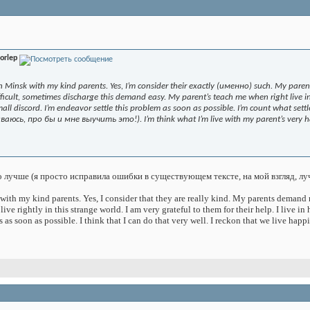
orlep
in Minsk with my kind parents. Yes, I’m consider their exactly (именно) such. My pa
icult, sometimes discharge this demand easy. My parent’s teach me when right live in 
mall discord. I’m endeavor settle this problem as soon as possible. I’m count what 
юсь, про бы и мне выучить это!). I’m think what I’m live with my parent’s very h
о лучше (я просто исправила ошибки в существующем тексте, на мой взгляд, л
k with my kind parents. Yes, I consider that they are really kind. My parents d
ive rightly in this strange world. I am very grateful to them for their help. I live
 as soon as possible. I think that I can do that very well. I reckon that we live hap