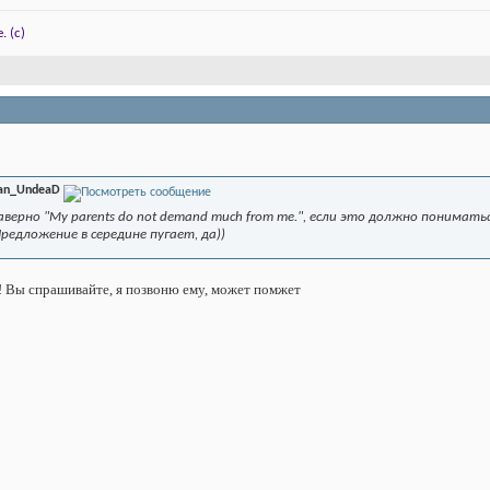
. (c)
an_UndeaD
верно "My parents do not demand much from me.", если это должно пониматьс
Предложение в середине пугает, да))
о! Вы спрашивайте, я позвоню ему, может помжет