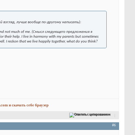
й взгляд, лучше вообще по-другому написать):
s demand not much of me. (Смысл следующего предложения я
or their help. I live in harmony with my parents but sometimes
well. I reckon that we live happily together, what do you think?
.com и скачать себе браузер
Ответить с цитированием
#6