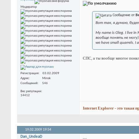
Модератор
Сообщение от
В
Вот так, я думаю, буде
My name is Oleg. I live i
вообще понять не могу). My
we have small quarrels. I a
СПС, а ты вообще многое поняла
Регистрация
03.02.2009
Адрес
Minsk
Сообщений
546
Вес репутации
14412
Internet Explorer - это такая 
19.02.2009
19:54
Dan_UndeaD