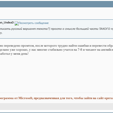
an_UndeaD
написать русский вариант текста?) просто о смысле большей части ТАКОГО 
у.
оно переведено промтом, после которого трудно найти ошибки и перевести обр
сделано уже хорошо, у нас многие стабильно учатся на 7-8 и чихают на английс
работал у меня день!
программа от Microsoft, предназначенная для того, чтобы зайти на сайт opera