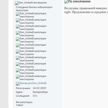
Сотрудник Лингво-лаборатории
Веснушка, правильней наверно "
Амальгама
right. Предложение в середине п
Регистрация
04.02.2009
Адрес
Екатеринбург
Сообщений
572
Вес репутации
19804