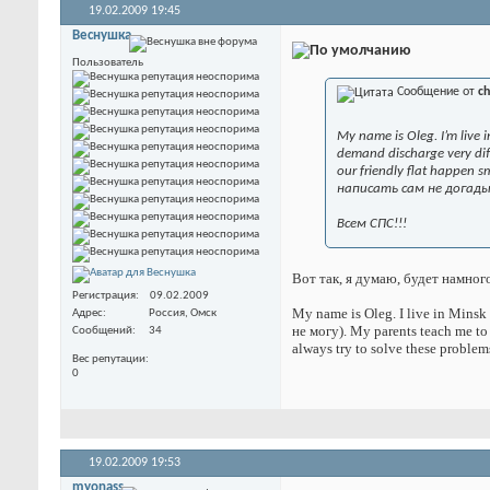
19.02.2009
19:45
Веснушка
Пользователь
Сообщение от
ch
My name is Oleg. I’m live 
demand discharge very diff
our friendly flat happen s
написать сам не догадыва
Всем СПС!!!
Вот так, я думаю, будет намног
Регистрация
09.02.2009
My name is Oleg. I live in Mins
Адрес
Россия, Омск
не могу). My parents teach me to l
Сообщений
34
always try to solve these problems
Вес репутации
0
19.02.2009
19:53
myonass