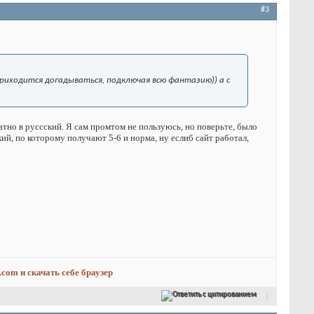
#3
приходится догадываться, подключая всю фантазию)) а с
атно в руссский. Я сам промтом не пользуюсь, но поверьте, было
кий, по которому получают 5-6 и норма, ну еслиб сайт работал,
.com и скачать себе браузер
Ответить с цитированием