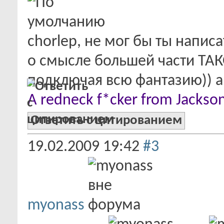
chorlep, не мог бы ты написа
о смысле большей части ТАК
подключая всю фантазию)) а
A redneck f*cker from Jacksonv
Ответить с цитированием
19.02.2009
19:42
#3
myonass