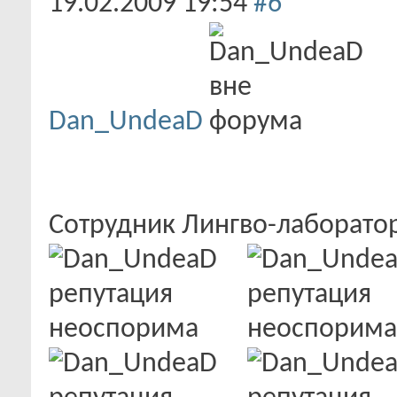
19.02.2009
19:54
#6
Dan_UndeaD
Сотрудник Лингво-лаборат