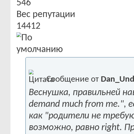
546
Вес репутации
14412
Сообщение от
Dan_Un
Веснушка, правильней нав
demand much from me.", 
как "родители не требуют
возможно, равно right. П