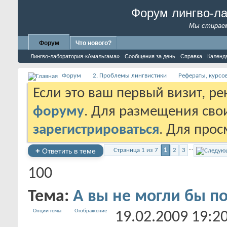
Форум лингво-л
Мы стираем
Форум
Что нового?
Лингво-лаборатория «Амальгама»
Сообщения за день
Справка
Календ
Форум
2. Проблемы лингвистики
Рефераты, курсо
Если это ваш первый визит, р
форуму
. Для размещения св
зарегистрироваться
. Для про
...
+
Ответить в теме
Страница 1 из 7
1
2
3
100
Тема:
А вы не могли бы п
Опции темы
Отображение
19.02.2009
19:2