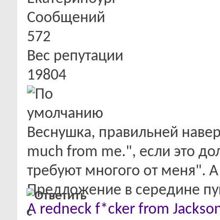
Сообщений
572
Вес репутации
19804
Веснушка, правильней навер
much from me.", если это д
требуют многого от меня". А 
Предложение в середине пуг
A redneck f*cker from Jacksonv