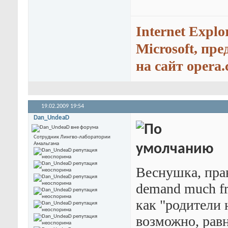
Internet Explo
Microsoft, пр
на сайт opera.
19.02.2009
19:54
Dan_UndeaD
Сотрудник Лингво-лаборатории
Амальгама
Веснушка, прав
demand much fr
как "родители н
возможно, равн