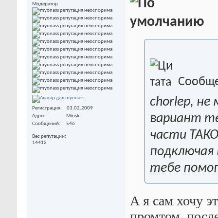
Модератор
Сообще
chorlep, н
Регистрация
03.02.2009
вариант те
Адрес
Minsk
Сообщений
546
части ТАКО
Вес репутации
14412
подключая 
тебе помог
А я сам хочу э
промтом, посл