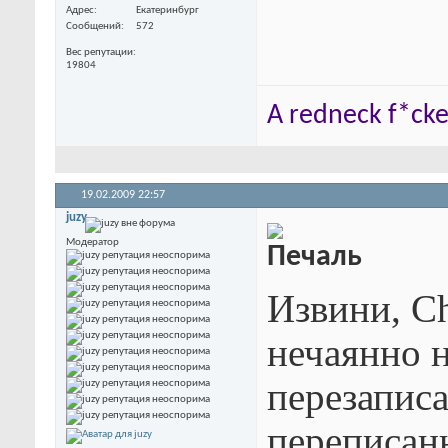
Адрес
Екатеринбург
Сообщений
572
Вес репутации
19804
A redneck f*cker
19.02.2009
22:57
juzy
Модератор
Извини, Ch
нечаянно н
перезапис
переписан