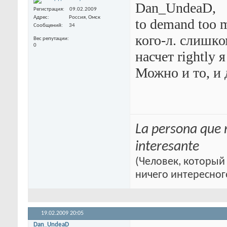
Dan_UndeaD,
Регистрация
09.02.2009
Адрес
Россия, Омск
to demand too 
Сообщений
34
кого-л. слишко
Вес репутации
0
насчет rightly я
Можно и то, и 
La persona que 
interesante
(Человек, который 
ничего интересног
19.02.2009
20:05
Dan_UndeaD