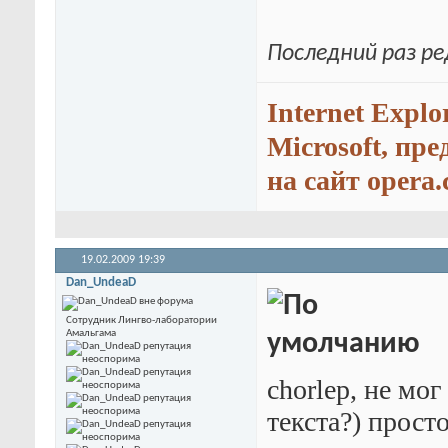
Последний раз ре
Internet Explo
Microsoft, пр
на сайт opera.
19.02.2009
19:39
Dan_UndeaD
Сотрудник Лингво-лаборатории
Амальгама
chorlep, не мо
текста?) прос