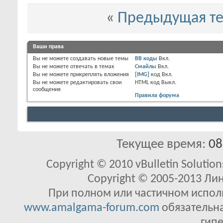
«
Предыдущая т
Ваши права
Вы
не можете
создавать новые темы
BB коды
Вкл.
Вы
не можете
отвечать в темах
Смайлы
Вкл.
Вы
не можете
прикреплять вложения
[IMG]
код
Вкл.
Вы
не можете
редактировать свои
HTML код
Выкл.
сообщения
Правила форума
Текущее время:
08
Copyright © 2010 vBulletin Solutions
Copyright © 2005-2013 Ли
При полном или частичном исполь
www.amalgama-forum.com
обязательна
гипе