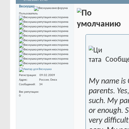
19.02.2009
19:45
Веснушка
Пользователь
Сообще
Регистрация
09.02.2009
My name is O
Адрес
Россия, Омск
Сообщений
34
parents. Yes
Вес репутации
0
such. My pa
or enough. 
very difficu