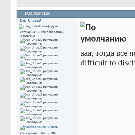
19.02.2009
21:29
Dan_UndeaD
Сотрудник Лингво-лаборатории
Амальгама
ааа, тогда все 
difficult to dis
Регистрация
04.02.2009