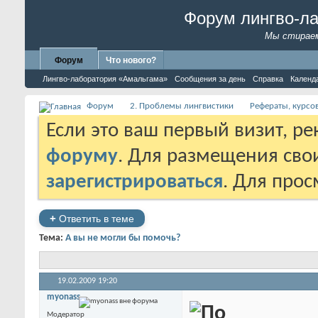
Форум лингво-л
Мы стираем
Форум
Что нового?
Лингво-лаборатория «Амальгама»
Сообщения за день
Справка
Календ
Форум
2. Проблемы лингвистики
Рефераты, курсо
Если это ваш первый визит, р
форуму
. Для размещения св
зарегистрироваться
. Для про
+
Ответить в теме
Тема:
А вы не могли бы помочь?
19.02.2009
19:20
myonass
Модератор