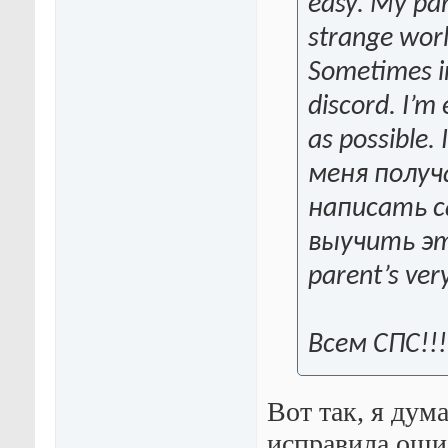
easy. My par
strange worl
Sometimes in
discord. I’m
as possible.
меня получ
написать с
выучить это!
parent’s ver
Всем СПС!!!
Вот так, я дум
исправила оши