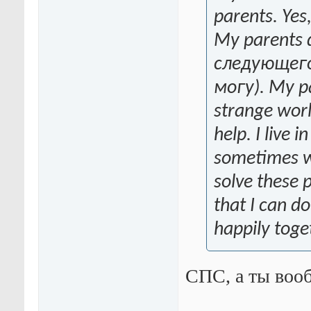
parents. Yes,
My parents 
следующего
могу). My par
strange worl
help. I live
sometimes we
solve these 
that I can do
happily toge
СПС, а ты вооб