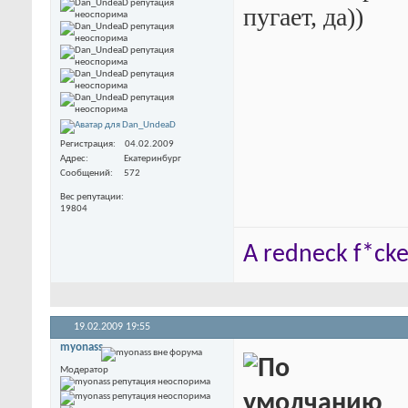
пугает, да))
Регистрация
04.02.2009
Адрес
Екатеринбург
Сообщений
572
Вес репутации
19804
A redneck f*cker
19.02.2009
19:55
myonass
Модератор