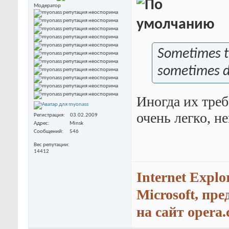
Модератор
Sometimes th
sometimes d
Иногда их треб
очень легко, н
Регистрация
03.02.2009
Адрес
Minsk
Сообщений
546
Вес репутации
14412
Internet Explo
Microsoft, пр
на сайт opera.