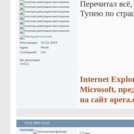
Перечитал всё, 
Тупею по страш
Регистрация
03.02.2009
Адрес
Minsk
Сообщений
546
Вес репутации
14412
Internet Explo
Microsoft, пр
на сайт opera.
19.02.2009
21:21
myonass