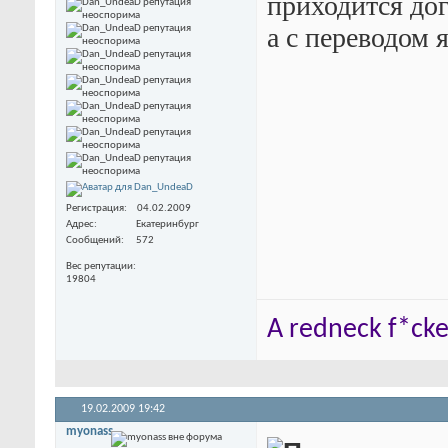
приходится до
а с переводом я
Регистрация
04.02.2009
Адрес
Екатеринбург
Сообщений
572
Вес репутации
19804
A redneck f*cker
19.02.2009
19:42
myonass