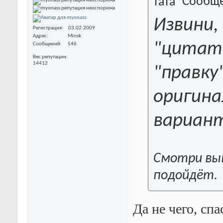
Сообще
Извини,
Регистрация
03.02.2009
Адрес
Minsk
"цитат
Сообщений
546
Вес репутации
14412
"правку
оригина
вариан
Смотри вы
подойдёт.
Да не чего, сп