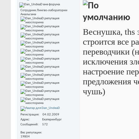
Сотрудник Лингво-лаборатории
Амальгама
Веснушка, ths 
строится все р
переводчики (н
исключения зло
настроение пер
предложения че
чушь)
Регистрация
04.02.2009
Адрес
Екатеринбург
Сообщений
572
Вес репутации
19804