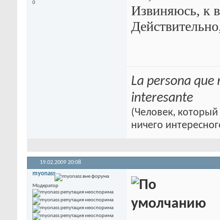
0
Извиняюсь, к в
Действительно,
La persona que 
interesante
(Человек, который 
ничего интересног
19.02.2009
20:08
myonass
Модератор