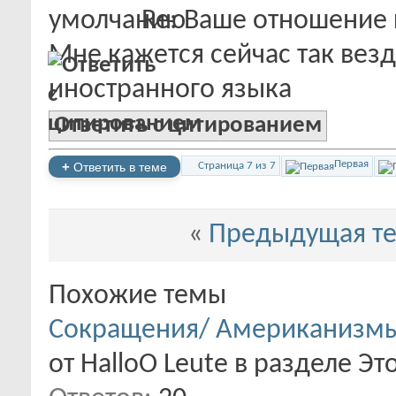
Re: Ваше отношение 
Мне кажется сейчас так везд
иностранного языка
Ответить с цитированием
Первая
+
Ответить в теме
Страница 7 из 7
«
Предыдущая т
Похожие темы
Сокращения/ Американизмы
от HalloO Leute в разделе Эт