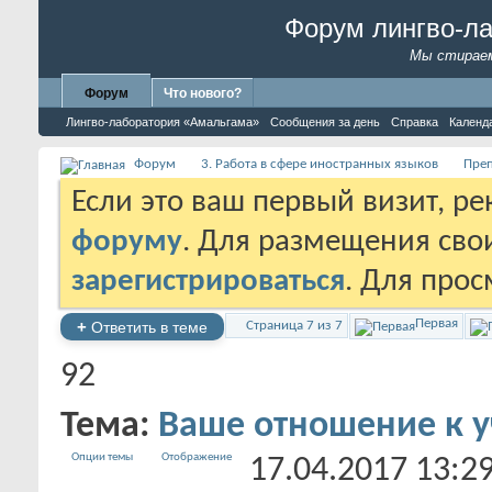
Форум лингво-л
Мы стираем
Форум
Что нового?
Лингво-лаборатория «Амальгама»
Сообщения за день
Справка
Календ
Форум
3. Работа в сфере иностранных языков
Преп
Если это ваш первый визит, р
форуму
. Для размещения св
зарегистрироваться
. Для про
Первая
+
Ответить в теме
Страница 7 из 7
92
Тема:
Ваше отношение к у
Опции темы
Отображение
17.04.2017
13:2