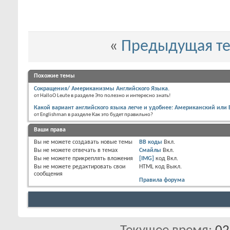
«
Предыдущая т
Похожие темы
Сокращения/ Американизмы Английского Языка.
от HalloO Leute в разделе Это полезно и интересно знать!
Какой вариант английского языка легче и удобнее: Американский или
от Englishman в разделе Как это будет правильно?
Ваши права
Вы
не можете
создавать новые темы
BB коды
Вкл.
Вы
не можете
отвечать в темах
Смайлы
Вкл.
Вы
не можете
прикреплять вложения
[IMG]
код
Вкл.
Вы
не можете
редактировать свои
HTML код
Выкл.
сообщения
Правила форума