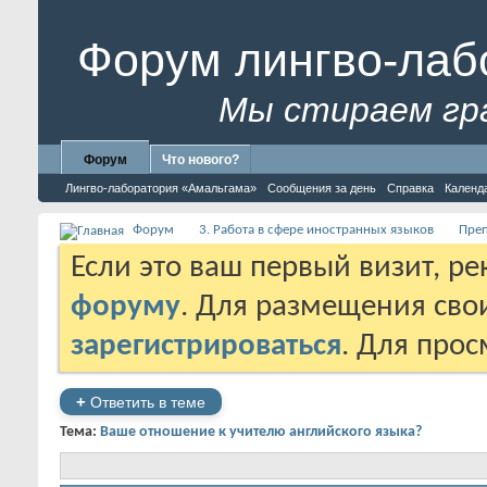
Форум лингво-лаб
Мы стираем гр
Форум
Что нового?
Лингво-лаборатория «Амальгама»
Сообщения за день
Справка
Календ
Форум
3. Работа в сфере иностранных языков
Преп
Если это ваш первый визит, р
форуму
. Для размещения св
зарегистрироваться
. Для про
+
Ответить в теме
Тема:
Ваше отношение к учителю английского языка?