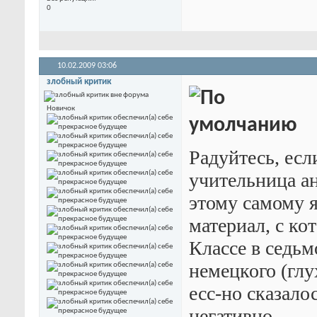
0
10.02.2009
03:06
злобный критик
Новичок
Радуйтесь, есл
учительница ан
этому самому я
материал, с к
Классе в седьм
немецкого (глу
есс-но сказало
негативно.