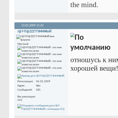
the mind.
13.02.2009
11:22
J@Y-П@ZZZ!T!ФФФ#ЫЙ
Местный
отношусь к ним
хорошей вещи
Регистрация
06.02.2009
Адрес
Уфа
Сообщений
185
Вес репутации
443