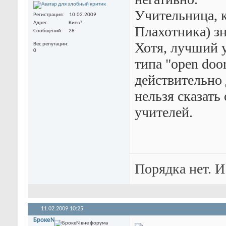
Учительница, к
Регистрация
10.02.2009
Адрес
Киев?
Плахотника) зн
Сообщений
28
Хотя, лучший у
Вес репутации
0
типа "open doo
действительно 
нельзя сказать
учителей.
Порядка нет. И
11.02.2009
10:25
БрокеN