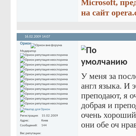
Microsoft, пр
на сайт opera.
16.02.2009
14:07
Орион
Модератор
У меня за посл
англ языка. И 
преподают, я о
добрая и препо
очень хороший
Регистрация
15.02.2009
Адрес
Киев
они обе оч нрав
Сообщений
144
Вес репутации