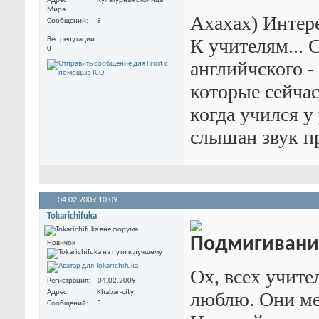
Адрес
Культурная столица
Мира
Ахахах) Интер
Сообщений
9
К учителям... 
Вес репутации
0
английчского -
которые сейчас
когда учился у
слышан звук п
04.02.2009
10:09
Tokarichifuka
Новичок
Ох, всех учите
Регистрация
04.02.2009
люблю. Они ме
Адрес
Khabar-city
Сообщений
5