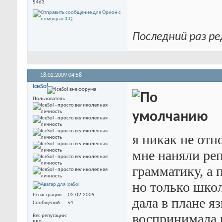
5463
Последний раз ре
18.02.2009
04:58
IceSol
Пользователь
я никак не отн
мне наняли ре
грамматику, а 
но только шко
Регистрация
02.02.2009
дала в плане я
Сообщений
54
воспринимала 
Вес репутации