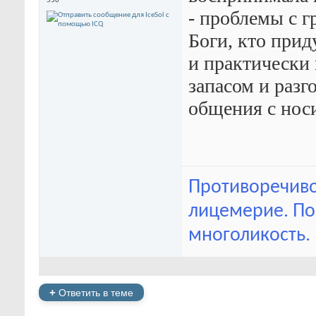
550
- проблемы с 
Боги, кто при
и практически
запасом и разг
общения с носи
Противоречивос
лицемерие. По
многоликость.
+
Ответить в теме