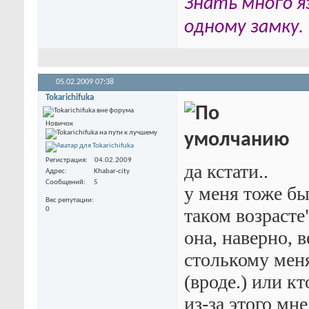
Знать много я
одному замку. 
05.02.2009
07:38
Tokarichifuka
Новичок
Регистрация
04.02.2009
да кстати..
Адрес
Khabar-city
Сообщений
5
у меня тоже бы
Вес репутации
таком возрасте"
0
она, наверно, в
столькому меня
(вроде.) или кт
из-за этого мн