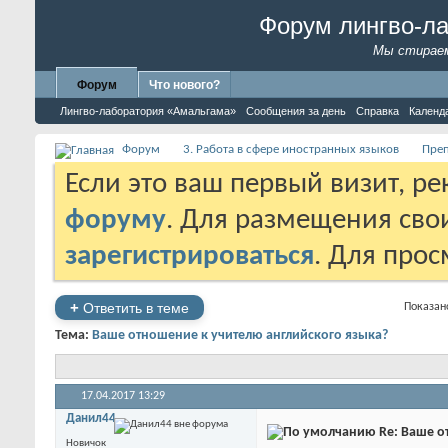
Форум лингво-л
Мы стираем
Форум
Что нового?
Лингво-лаборатория «Амальгама»
Сообщения за день
Справка
Календ
Форум
3. Работа в сфере иностранных языков
Преп
Если это ваш первый визит, р
форуму
. Для размещения св
зарегистрироваться
. Для про
+
Ответить в теме
Показано
Тема:
Ваше отношение к учителю английского языка?
17.04.2017
13:29
Данил44
Re: Ваше о
Новичок