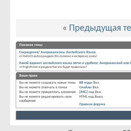
«
Предыдущая т
Похожие темы
Сокращения/ Американизмы Английского Языка.
от HalloO Leute в разделе Это полезно и интересно знать!
Какой вариант английского языка легче и удобнее: Американский или
от Englishman в разделе Как это будет правильно?
Ваши права
Вы
не можете
создавать новые темы
BB коды
Вкл.
Вы
не можете
отвечать в темах
Смайлы
Вкл.
Вы
не можете
прикреплять вложения
[IMG]
код
Вкл.
Вы
не можете
редактировать свои
HTML код
Выкл.
сообщения
Правила форума