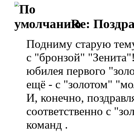
Re: Поздр
Подниму старую тему
с "бронзой" "Зенита"
юбилея первого "золо
ещё - с "золотом" "м
И, конечно, поздравл
соответственно с "зо
команд
.